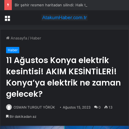
Bir şehir resmen haritadan silindi: Halk tahliye edildi
Menü
Anasayfa
/
Haber
Haber
11 Ağustos Konya elektrik
kesintisi! AKIM KESİNTİLERİ!
Konya’ya elektrik ne zaman
gelecek?
OSMAN TURGUT YÖRÜK
Ağustos 15, 2023
0
13
Bir dakikadan az