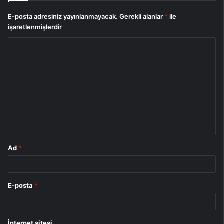
E-posta adresiniz yayınlanmayacak.
Gerekli alanlar
*
ile
işaretlenmişlerdir
Y
o
r
u
m
*
Ad
*
E-posta
*
İnternet sitesi