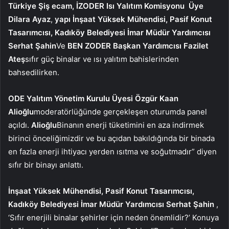
Türkiye Şiş
ecam, İZODER Isı Yalıtım Komisyonu
Üye
Dilara Ayaz
,
yapı
İnşaat Yüksek Mühendisi, Pasif Konut
Tasarımcısı, Kadıköy Belediyesi İmar Müdür Yardımcısı
Serhat Şahin
Ve
BEN
ZODER Başkan Yardımcısı Fazilet
Ateş
sıfır güç binalar ve ısı yalıtım bahislerinden
bahsedilirken.
ODE Yalıtım Yönetim Kurulu Üyesi Özgür Kaan
Alioğlu
moderatörlüğünde gerçekleşen oturumda panel
açıldı.
Alioğlu
Binanın enerji tüketimini en aza indirmek
birinci önceliğimizdir ve bu açıdan bakıldığında bir binada
en fazla enerji ihtiyacı yerden ısıtma ve soğutmadır” diyen
sıfır bir binayı anlattı.
İnşaat Yüksek Mühendisi, Pasif Konut Tasarımcısı,
Kadıköy Belediyesi İmar Müdür Yardımcısı Serhat Şahin
,
‘Sıfır enerjili binalar şehirler için neden önemlidir?’ Konuya