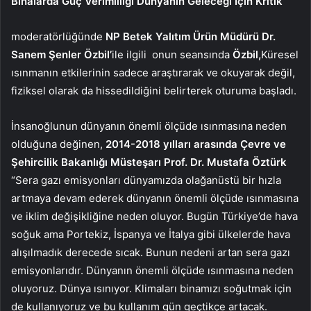
Binalarda Güç Verimliliği Dünyanın Geleceği İçin Kritik
moderatörlüğünde
NP Betek Yalıtım Ürün Müdürü Dr.
Sanem Şenler Özbil’
ile ilgili
onun seansında
Özbil,
Küresel
ısınmanın etkilerinin sadece araştırarak ve okuyarak değil,
fiziksel olarak da hissedildiğini belirterek oturuma başladı.
İnsanoğlunun dünyanın önemli ölçüde ısınmasına neden
olduğuna değinen,
2014-2018 yılları arasında Çevre ve
Şehircilik Bakanlığı Müsteşarı Prof. Dr. Mustafa Öztürk
“Sera gazı emisyonları dünyamızda olağanüstü bir hızla
artmaya devam ederek dünyanın önemli ölçüde ısınmasına
ve iklim değişikliğine neden oluyor. Bugün Türkiye’de hava
soğuk ama Portekiz, İspanya ve İtalya gibi ülkelerde hava
alışılmadık derecede sıcak. Bunun nedeni artan sera gazı
emisyonlarıdır. Dünyanın önemli ölçüde ısınmasına neden
oluyoruz. Dünya ısınıyor. Klimaları binamızı soğutmak için
de kullanıyoruz ve bu kullanım gün geçtikçe artacak.