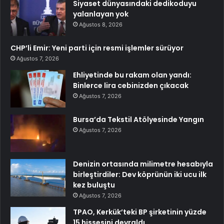
Siyaset dünyasındaki dedikoduyu
yalanlayan yok
Ağustos 8, 2026
CHP’li Emir: Yeni parti için resmi işlemler sürüyor
Ağustos 7, 2026
Ehliyetinde bu rakam olan yandı:
Binlerce lira cebinizden çıkacak
Ağustos 7, 2026
Bursa’da Tekstil Atölyesinde Yangın
Ağustos 7, 2026
Denizin ortasında milimetre hesabıyla
birleştirdiler: Dev köprünün iki ucu ilk
kez buluştu
Ağustos 7, 2026
TPAO, Kerkük’teki BP şirketinin yüzde
15 hissesini devraldı