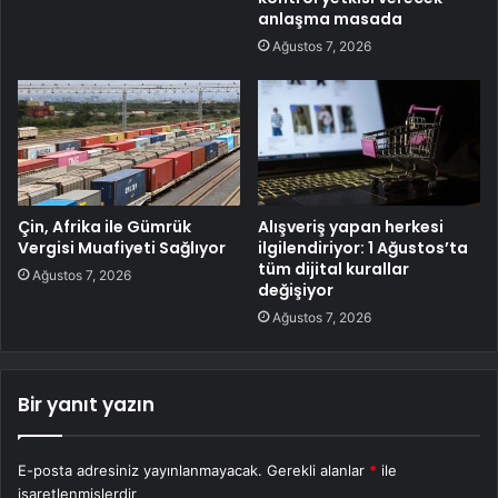
anlaşma masada
Ağustos 7, 2026
Çin, Afrika ile Gümrük
Alışveriş yapan herkesi
Vergisi Muafiyeti Sağlıyor
ilgilendiriyor: 1 Ağustos’ta
tüm dijital kurallar
Ağustos 7, 2026
değişiyor
Ağustos 7, 2026
Bir yanıt yazın
E-posta adresiniz yayınlanmayacak.
Gerekli alanlar
*
ile
işaretlenmişlerdir