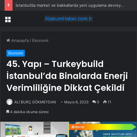
İstanbul’da market ve bakkallarda yeni uygulama devreye girdi
Menü
Anasayfa
/
Ekonomi
Ekonomi
45. Yapı – Turkeybuild
İstanbul’da Binalarda Enerji
Verimliliğine Dikkat Çekildi
ALİ BURÇ GÖKMEYDAN
Mayıs 6, 2023
0
11
4 dakika okuma süresi