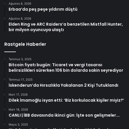
Ağustos 8, 2026
Erbaa’da peş peşe yıldırım düştü
Ağustos 8, 2026
Elden Ring ve ARC Raiders’a benzetilen Mistfall Hunter,
bir milyon oyuncuya ulaştı
Rastgele Haberler
Temmuz 3, 2025
Bitcoin fiyatı bugün: Ticaret ve vergi tasarısı
belirsizlikleri sürerken 106 bin dolarda sakin seyrediyor
Temmuz 17, 2025
İskenderun’da Hırsızlıkla Yakalanan 2 Kişi Tutuklandı
Mart 17, 2026
Dilek İmamoğlu isyan etti: ‘Biz korkulacak kişiler miyiz?’
Mart 18, 2026
CANLI | İBB davasında ikinci gün: İşte son gelişmeler….
Mayıs 3, 2025