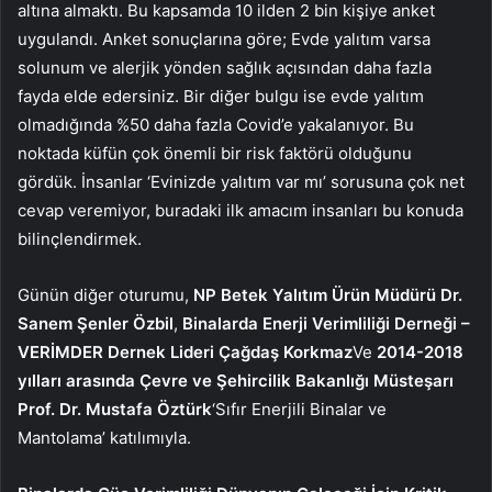
altına almaktı. Bu kapsamda 10 ilden 2 bin kişiye anket
uygulandı. Anket sonuçlarına göre; Evde yalıtım varsa
solunum ve alerjik yönden sağlık açısından daha fazla
fayda elde edersiniz. Bir diğer bulgu ise evde yalıtım
olmadığında %50 daha fazla Covid’e yakalanıyor. Bu
noktada küfün çok önemli bir risk faktörü olduğunu
gördük. İnsanlar ‘Evinizde yalıtım var mı’ sorusuna çok net
cevap veremiyor, buradaki ilk amacım insanları bu konuda
bilinçlendirmek.
Günün diğer oturumu,
NP Betek Yalıtım Ürün Müdürü Dr.
Sanem Şenler Özbil
,
Binalarda Enerji Verimliliği Derneği –
VERİMDER Dernek Lideri Çağdaş Korkmaz
Ve
2014-2018
yılları arasında Çevre ve Şehircilik Bakanlığı Müsteşarı
Prof. Dr. Mustafa Öztürk
‘Sıfır Enerjili Binalar ve
Mantolama’ katılımıyla.