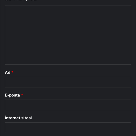
Y
o
r
u
m
*
Ad
*
E-posta
*
İnternet sitesi