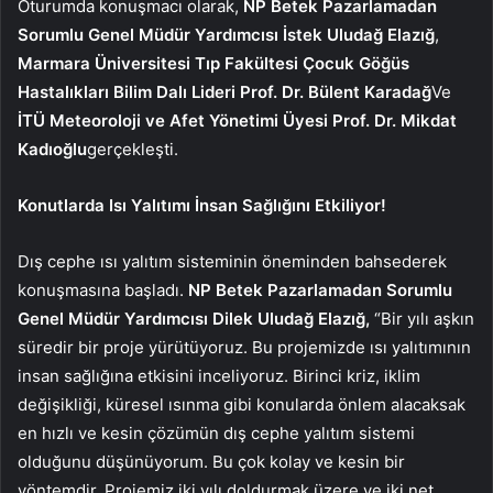
Oturumda konuşmacı olarak,
NP Betek Pazarlamadan
Sorumlu Genel Müdür Yardımcısı İstek Uludağ Elazığ
,
Marmara Üniversitesi Tıp Fakültesi Çocuk Göğüs
Hastalıkları Bilim Dalı Lideri Prof. Dr. Bülent Karadağ
Ve
İTÜ Meteoroloji ve Afet Yönetimi Üyesi Prof. Dr. Mikdat
Kadıoğlu
gerçekleşti.
Konutlarda Isı Yalıtımı İnsan Sağlığını Etkiliyor!
Dış cephe ısı yalıtım sisteminin öneminden bahsederek
konuşmasına başladı.
NP Betek Pazarlamadan Sorumlu
Genel Müdür Yardımcısı Dilek Uludağ Elazığ,
“Bir yılı aşkın
süredir bir proje yürütüyoruz. Bu projemizde ısı yalıtımının
insan sağlığına etkisini inceliyoruz. Birinci kriz, iklim
değişikliği, küresel ısınma gibi konularda önlem alacaksak
en hızlı ve kesin çözümün dış cephe yalıtım sistemi
olduğunu düşünüyorum. Bu çok kolay ve kesin bir
yöntemdir. Projemiz iki yılı doldurmak üzere ve iki net