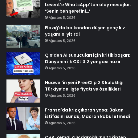
Levent’e WhatsApp’tan olay mesajlar:
‘Senin ben şerefini…’
Ağustos 5, 2026
Elazığ’da balkondan düşen genç kız
yaşamını yitirdi
Ağustos 5, 2026
Çin’den AI sunucuları için kritik başarı:
Dünyanın ilk CXL 3.2 yongası hazır
Ağustos 5, 2026
Huawei’in yeni FreeClip 2 S kulaklığı
Türkiye’de: İşte fiyatı ve özellikleri
Ağustos 5, 2026
Fransa’da kriz çıkaran yasa: Bakan
istifasını sundu, Macron kabul etmedi
Ağustos 5, 2026
CHP, Kemal Kılıçdaroğlu’nu takipten