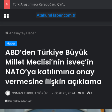
Türk Araştırmacı Karadoğan: Çin’in Jingdezhen Porselenlerindeki Desenler, İznik Çinilerine İlham Kaynağı Oldu
Menü
Anasayfa
/
Haber
Haber
ABD’den Türkiye Büyük
Millet Meclisi’nin İsveç’in
NATO’ya katılımına onay
vermesine ilişkin açıklama
OSMAN TURGUT YÖRÜK
Ocak 25, 2024
0
1
Bir dakikadan az