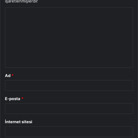
işaretlenmişlerdir
Y
o
r
u
m
*
Ad
*
E-posta
*
İnternet sitesi