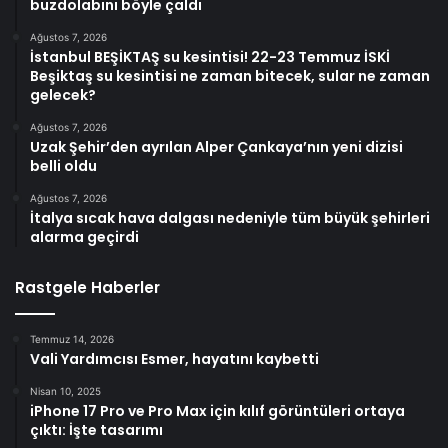
buzdolabını böyle çaldı
Ağustos 7, 2026
İstanbul BEŞİKTAŞ su kesintisi! 22-23 Temmuz İSKİ
Beşiktaş su kesintisi ne zaman bitecek, sular ne zaman
gelecek?
Ağustos 7, 2026
Uzak Şehir’den ayrılan Alper Çankaya’nın yeni dizisi
belli oldu
Ağustos 7, 2026
İtalya sıcak hava dalgası nedeniyle tüm büyük şehirleri
alarma geçirdi
Rastgele Haberler
Temmuz 14, 2026
Vali Yardımcısı Esmer, hayatını kaybetti
Nisan 10, 2025
iPhone 17 Pro ve Pro Max için kılıf görüntüleri ortaya
çıktı: İşte tasarımı