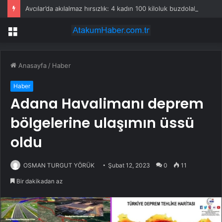
Avcılar’da akılalmaz hırsızlık: 4 kadın 100 kiloluk buzdolabını böyle çaldı
Menü
Anasayfa
/
Haber
Haber
Adana Havalimanı deprem
bölgelerine ulaşımın üssü
oldu
OSMAN TURGUT YÖRÜK
Şubat 12, 2023
0
11
Bir dakikadan az