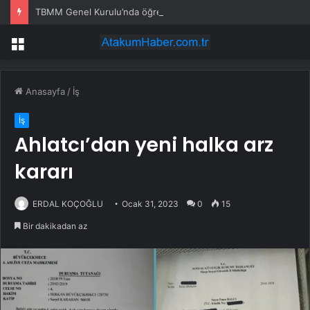
TBMM Genel Kurulu’nda öğretim elemanlarına güvenlik soruşturmasını öngören madde tekliften çıkarıldı
Menü
Anasayfa
/
İş
İş
Ahlatcı’dan yeni halka arz
kararı
ERDAL KOÇOĞLU
Ocak 31, 2023
0
15
Bir dakikadan az