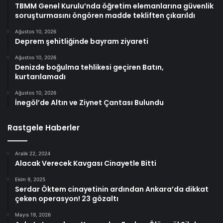
TBMM Genel Kurulu’nda öğretim elemanlarına güvenlik
soruşturmasını öngören madde tekliften çıkarıldı
Ağustos 10, 2026
Deprem şehitliğinde bayram ziyareti
Ağustos 10, 2026
Denizde boğulma tehlikesi geçiren Batın,
kurtarılamadı
Ağustos 10, 2026
İnegöl’de Altın ve Ziynet Çantası Bulundu
Rastgele Haberler
Aralık 22, 2024
Alacak Verecek Kavgası Cinayetle Bitti
Ekim 9, 2025
Serdar Öktem cinayetinin ardından Ankara’da dikkat
çeken operasyon! 23 gözaltı
Mayıs 19, 2026