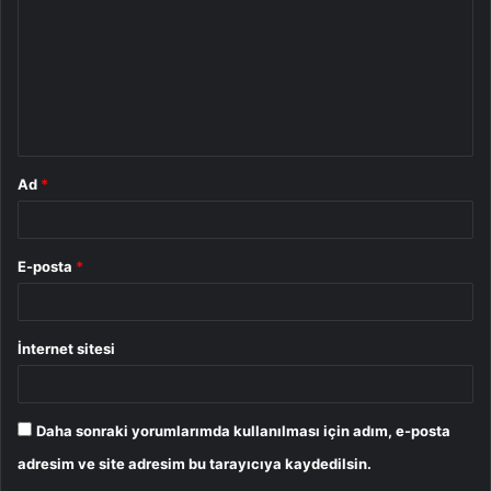
r
u
m
*
Ad
*
E-posta
*
İnternet sitesi
Daha sonraki yorumlarımda kullanılması için adım, e-posta
adresim ve site adresim bu tarayıcıya kaydedilsin.