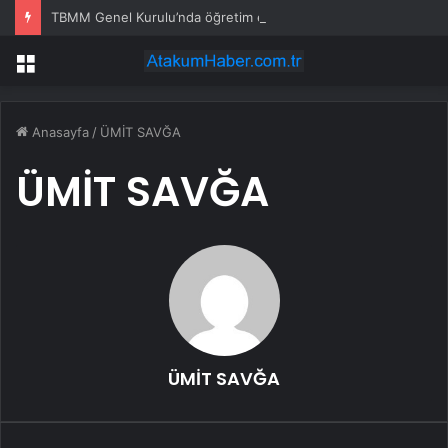
TBMM Genel Kurulu’nda öğretim elemanlarına güvenlik soruşturmasını öngören madde tekliften çıkarıldı
Menü
Anasayfa
/
ÜMİT SAVĞA
ÜMİT SAVĞA
ÜMİT SAVĞA