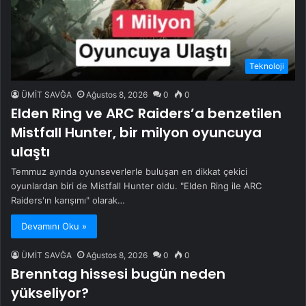
Teknoloji
ÜMİT SAVĞA
Ağustos 8, 2026
0
0
Elden Ring ve ARC Raiders’a benzetilen
Mistfall Hunter, bir milyon oyuncuya
ulaştı
Temmuz ayında oyunseverlerle buluşan en dikkat çekici
oyunlardan biri de Mistfall Hunter oldu. "Elden Ring ile ARC
Raiders'ın karışımı" olarak…
Devamını Oku »
ÜMİT SAVĞA
Ağustos 8, 2026
0
0
Brenntag hissesi bugün neden
yükseliyor?