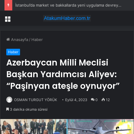
İstanbul’da market ve bakkallarda yeni uygulama devreye girdi
Menü
Anasayfa
/
Haber
Haber
Azerbaycan Milli Meclisi
Başkan Yardımcısı Aliyev:
“Paşinyan ateşle oynuyor”
OSMAN TURGUT YÖRÜK
Eylül 4, 2023
0
12
3 dakika okuma süresi