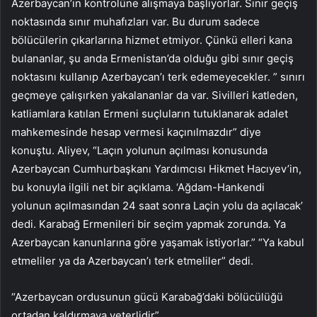
Azerbaycan’ın kontrolüne alışmaya başlıyorlar. Sınır geçiş
noktasında sınır muhafızları var. Bu durum sadece
bölücülerin çıkarlarına hizmet etmiyor. Çünkü elleri kana
bulananlar, şu anda Ermenistan’da olduğu gibi sınır geçiş
noktasını kullanıp Azerbaycan’ı terk edemeyecekler. ” sınırı
geçmeye çalışırken yakalananlar da var. Sivilleri katleden,
katliamlara katılan Ermeni suçluların tutuklanarak adalet
mahkemesinde hesap vermesi kaçınılmazdır” diye
konuştu. Aliyev, “Laçın yolunun açılması konusunda
Azerbaycan Cumhurbaşkanı Yardımcısı Hikmet Hacıyev’in,
bu konuyla ilgili net bir açıklama. ‘Ağdam-Hankendi
yolunun açılmasından 24 saat sonra Laçin yolu da açılacak’
dedi. Karabağ Ermenileri bir seçim yapmak zorunda. Ya
Azerbaycan kanunlarına göre yaşamak istiyorlar.” “Ya kabul
etmeliler ya da Azerbaycan’ı terk etmeliler” dedi.
“Azerbaycan ordusunun gücü Karabağ’daki bölücülüğü
ortadan kaldırmaya yeterlidir”