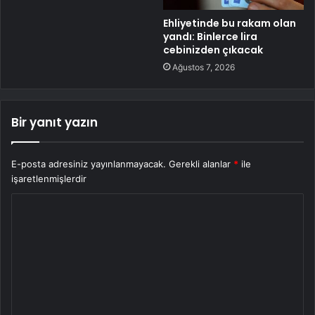
Ehliyetinde bu rakam olan
yandı: Binlerce lira
cebinizden çıkacak
Ağustos 7, 2026
Bir yanıt yazın
E-posta adresiniz yayınlanmayacak.
Gerekli alanlar
*
ile
işaretlenmişlerdir
Y
o
r
u
m
*