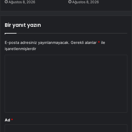
Ağustos 8, 2026
Ağustos 8, 2026
Bir yanıt yazın
E-posta adresiniz yayınlanmayacak.
Gerekli alanlar
*
ile
işaretlenmişlerdir
Y
o
r
u
m
*
Ad
*