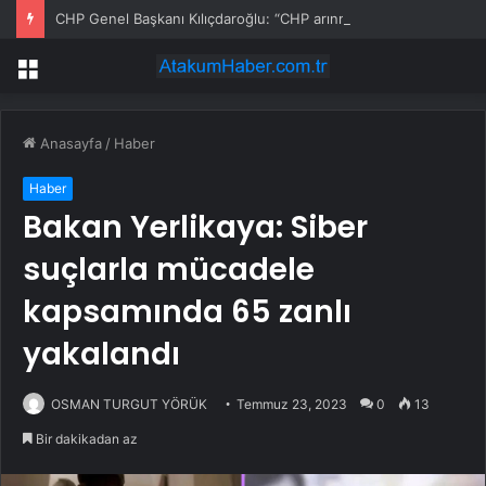
CHP Genel Başkanı Kılıçdaroğlu: “CHP arınmak zorunda olan bir partidir, çok şükür o da büyük ölçüde gerçekleşti”
Menü
Anasayfa
/
Haber
Haber
Bakan Yerlikaya: Siber
suçlarla mücadele
kapsamında 65 zanlı
yakalandı
OSMAN TURGUT YÖRÜK
Temmuz 23, 2023
0
13
Bir dakikadan az