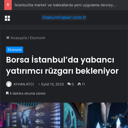
İstanbul’da market ve bakkallarda yeni uygulama devreye girdi
Menü
Anasayfa
/
Ekonomi
Ekonomi
Borsa İstanbul’da yabancı
yatırımcı rüzgarı bekleniyor
AYHAN ATCI
Eylül 15, 2023
0
11
4 dakika okuma süresi