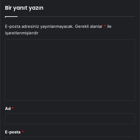
Bir yanıt yazın
E-posta adresiniz yayınlanmayacak.
Gerekli alanlar
*
ile
işaretlenmişlerdir
Y
o
r
u
m
*
Ad
*
E-posta
*