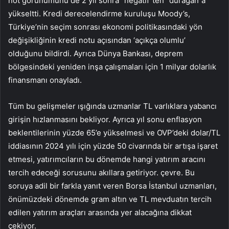
not görünümünü de 2 yıl sonra “negatif”ten “durağan”a
yükseltti. Kredi derecelendirme kuruluşu Moody’s,
Türkiye’nin seçim sonrası ekonomi politikasındaki yön
değişikliğinin kredi notu açısından ‘açıkça olumlu’
olduğunu bildirdi. Ayrıca Dünya Bankası, deprem
bölgesindeki yeniden inşa çalışmaları için 1 milyar dolarlık
finansmanı onayladı.
Tüm bu gelişmeler ışığında uzmanlar TL varlıklara yabancı
girişin hızlanmasını bekliyor. Ayrıca yıl sonu enflasyon
beklentilerinin yüzde 65’e yükselmesi ve OVP’deki dolar/TL
iddiasının 2024 yılı için yüzde 50 civarında bir artışa işaret
etmesi, yatırımcıların bu dönemde hangi yatırım aracını
tercih edeceği sorusunu akıllara getiriyor. çevre. Bu
soruya adil bir farkla yanıt veren Borsa İstanbul uzmanları,
önümüzdeki dönemde gram altın ve TL mevduatın tercih
edilen yatırım araçları arasında yer alacağına dikkat
çekiyor.