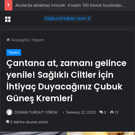
Avcılar’da akılalmaz hırsızlık: 4 kadın 100 kiloluk buzdolabını böyle çaldı
Menü
Anasayfa
/
Yaşam
Yaşam
Çantana at, zamanı gelince
yenile! Sağlıklı Ciltler İçin
İhtiyaç Duyacağınız Çubuk
Güneş Kremleri
OSMAN TURGUT YÖRÜK
Temmuz 27, 2023
0
12
3 dakika okuma süresi