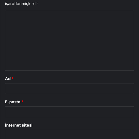
işaretlenmişlerdir
Y
o
r
u
m
*
Ad
*
E-posta
*
İnternet sitesi