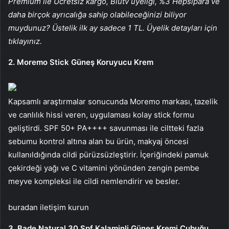
Premium ile Ücretsiz kargo, Blutv üyeliği, %3 Hepsipara ve
daha birçok ayrıcalığa sahip olabileceğinizi biliyor
muydunuz? Üstelik ilk ay sadece 1 TL. Üyelik detayları için
tıklayınız.
2. Moremo Stick Güneş Koruyucu Krem
Kapsamlı araştırmalar sonucunda Moremo markası, tazelik
ve canlılık hissi veren, uygulaması kolay stick formu
geliştirdi. SPF 50+ PA++++ savunması ile ciltteki fazla
sebumu kontrol altına alan bu ürün, makyaj öncesi
kullanıldığında cildi pürüzsüzleştirir. İçeriğindeki pamuk
çekirdeği yağı ve C vitamini yönünden zengin pembe
meyve kompleksi ile cildi nemlendirir ve besler.
buradan iletişim kurun
3. Bade Natural 30 Spf Kalaminli Güneş Kremi Çubuğu