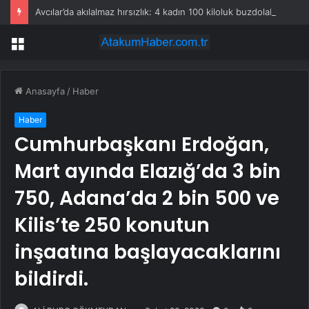
Avcılar’da akılalmaz hırsızlık: 4 kadın 100 kiloluk buzdolabını böyle çaldı
Menü
Anasayfa
/
Haber
Haber
Cumhurbaşkanı Erdoğan,
Mart ayında Elazığ’da 3 bin
750, Adana’da 2 bin 500 ve
Kilis’te 250 konutun
inşaatına başlayacaklarını
bildirdi.