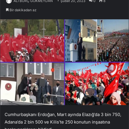
ALİ BURÇ GÖKMEYDAN
Şubat 20, 2023
0
8
Bir dakikadan az
Cumhurbaşkanı Erdoğan, Mart ayında Elazığ’da 3 bin 750,
Adana’da 2 bin 500 ve Kilis’te 250 konutun inşaatına