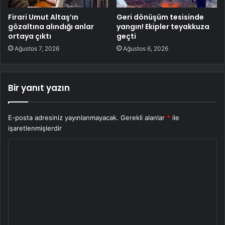
Firari Umut Altaş’ın
Geri dönüşüm tesisinde
gözaltına alındığı anlar
yangın! Ekipler teyakkuza
ortaya çıktı
geçti
Ağustos 7, 2026
Ağustos 6, 2026
Bir yanıt yazın
E-posta adresiniz yayınlanmayacak.
Gerekli alanlar
*
ile
işaretlenmişlerdir
Y
o
r
u
m
*