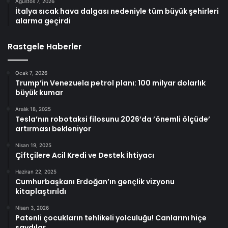
Ağustos 7, 2026
İtalya sıcak hava dalgası nedeniyle tüm büyük şehirleri
alarma geçirdi
Rastgele Haberler
Ocak 7, 2026
Trump’in Venezuela petrol planı: 100 milyar dolarlık
büyük kumar
Aralık 18, 2025
Tesla’nın robotaksi filosunu 2026’da ’önemli ölçüde’
artırması bekleniyor
Nisan 19, 2025
Çiftçilere Acil Kredi ve Destek İhtiyacı
Haziran 22, 2025
Cumhurbaşkanı Erdoğan’ın gençlik vizyonu
kitaplaştırıldı
Nisan 3, 2026
Patenli çocukların tehlikeli yolculuğu! Canlarını hiçe
saydılar