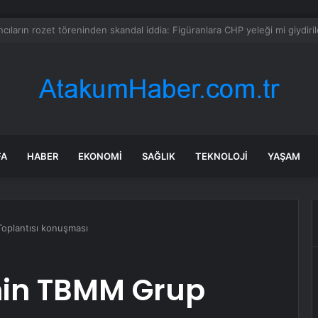
da dikkat çeken görüntüler: Halk sahilde silahlarla devriye atıyor
FA
HABER
EKONOMI
SAĞLIK
TEKNOLOJI
YAŞAM
oplantısı konuşması
’nin TBMM Grup