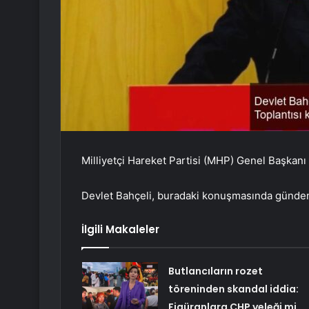
Milliyetçi Hareket Partisi (MHP) Genel Başkanı D
Devlet Bahçeli, buradaki konuşmasında gündem
İlgili Makaleler
Butlancıların rozet
töreninden skandal iddia:
Figüranlara CHP yeleği mi