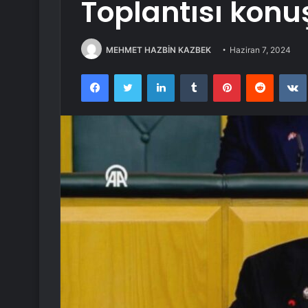
Toplantısı kon
MEHMET HAZBİN KAZBEK
Haziran 7, 2024
Facebook
Twitter
LinkedIn
Tumblr
Pinterest
Reddit