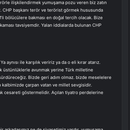
rörle ilişkilendirmek yumuşama pozu veren biz zatın
ir. CHP başkanı terör ve terörist görmek hususunda
’li bölücülere bakması en doğal tercih olacak. Bize
yıkaması tavsiyemdir. Yalan iddialarda bulunan CHP
aynısı ile karşılık veririz ya da o eli kırar atarız.
tik üstünlüklerle avunmak yerine Türk milletine
la sürdüreceğiz. Bizde geri adım olmaz. bizde meselelere
 kalbimizde çarpan vatan ve millet sevgisidir.
cesareti göstermelidir. Açılan tiyatro perdelerine
r arkadaşımız ne de siyasetimiz vardır. yumuşama