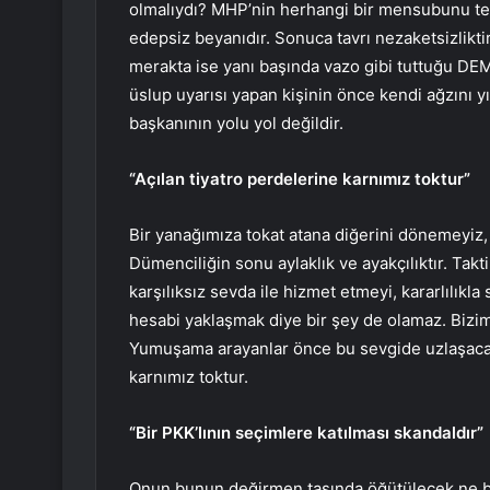
olmalıydı? MHP’nin herhangi bir mensubunu te
edepsiz beyanıdır. Sonuca tavrı nezaketsizlikt
merakta ise yanı başında vazo gibi tuttuğu DEM
üslup uyarısı yapan kişinin önce kendi ağzını 
başkanının yolu yol değildir.
“Açılan tiyatro perdelerine karnımız toktur”
Bir yanağımıza tokat atana diğerini dönemeyiz, Ya 
Dümenciliğin sonu aylaklık ve ayakçılıktır. Tak
karşılıksız sevda ile hizmet etmeyi, kararlılık
hesabi yaklaşmak diye bir şey de olamaz. Bizim
Yumuşama arayanlar önce bu sevgide uzlaşacak 
karnımız toktur.
“Bir PKK’lının seçimlere katılması skandaldır”
Onun bunun değirmen taşında öğütülecek ne bi