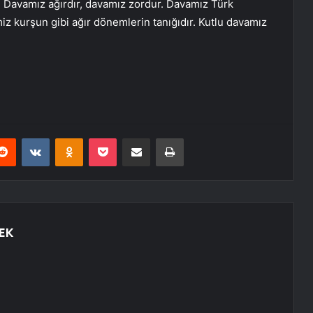
ık. Davamız ağırdır, davamız zordur. Davamız Türk
imiz kurşun gibi ağır dönemlerin tanığıdır. Kutlu davamız
erest
Reddit
VKontakte
Odnoklassniki
Pocket
E-Posta ile paylaş
Yazdır
EK