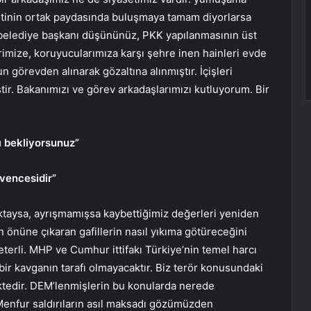
letinin ortak paydasında buluşmaya tamam diyorlarsa
r belediye başkanı düşününüz, PKK yapılanmasının üst
imize, koruyucularımıza karşı şehre inen hainleri evde
 görevden alınarak gözaltına alınmıştır. İçişleri
tir. Bakanımızı ve görev arkadaşlarımızı kutluyorum. Bir
 bekliyorsunuz”
üvencesidir”
ktaysa, ayrışmamışsa kaybettiğimiz değerleri yeniden
n önüne çıkaran gafillerin nasıl yıkıma götüreceğini
eterli. MHP ve Cumhur ittifakı Türkiye’nin temel harcı
ir kavganın tarafı olmayacaktır. Biz terör konusundaki
ektedir. DEM’lenmişlerin bu konularda nerede
 Menfur saldırıların asıl maksadı gözümüzden