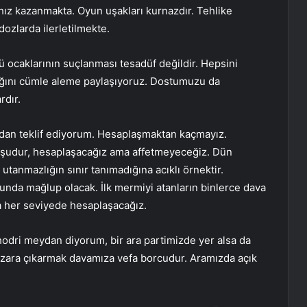
ız kazanmakta. Oyun uşakları kurnazdır. Tehlike
dozlarda ilerletilmekte.
kü ocaklarının suçlanması tesadüf değildir. Hepsini
ığını cümle aleme paylaşıyoruz. Dostumuzu da
rdır.
adan teklif ediyorum. Hesaplaşmaktan kaçmayız.
da şudur, hesaplaşacağız ama affetmeyeceğiz. Dün
anmazlığın sınır tanımadığına acıklı örnektir.
nunda mağlup olacak. İlk mermiyi atanların binlerce dava
la her seviyede hesaplaşacağız.
hodri meydan diyorum, bir ara partimizde yer alsa da
pazara çıkarmak davamıza vefa borcudur. Aramızda açık