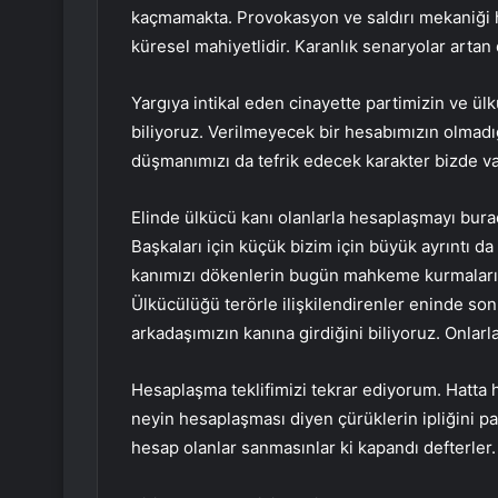
kaçmamakta. Provokasyon ve saldırı mekaniği h
küresel mahiyetlidir. Karanlık senaryolar artan 
Yargıya intikal eden cinayette partimizin ve ül
biliyoruz. Verilmeyecek bir hesabımızın olmad
düşmanımızı da tefrik edecek karakter bizde va
Elinde ülkücü kanı olanlarla hesaplaşmayı bur
Başkaları için küçük bizim için büyük ayrıntı 
kanımızı dökenlerin bugün mahkeme kurmaları ut
Ülkücülüğü terörle ilişkilendirenler eninde so
arkadaşımızın kanına girdiğini biliyoruz. Onlar
Hesaplaşma teklifimizi tekrar ediyorum. Hatta 
neyin hesaplaşması diyen çürüklerin ipliğini 
hesap olanlar sanmasınlar ki kapandı defterler.