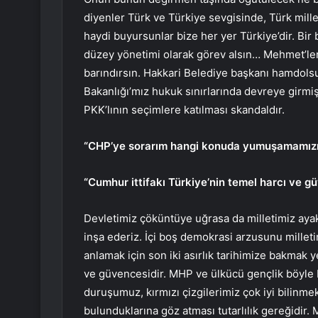
diyenler Türk ve Türkiye sevgisinde, Türk mil
haydi buyursunlar bize her yer Türkiye’dir. Bi
düzey yönetimi olarak görev alsın… Mehmet’ler
barındırsın. Hakkari Belediye başkanı hamdolsun
Bakanlığı’mız hukuk sınırlarında devreye girmiş
PKK’lının seçimlere katılması skandaldır.
“CHP’ye sorarım hangi konuda yumuşamamızı
“Cumhur ittifakı Türkiye’nin temel harcı ve g
Devletimiz çöküntüye uğrasa da milletimiz aya
inşa ederiz. İçi boş demokrasi arzusunu milleti
anlamak için son iki asırlık tarihimize bakmak y
ve güvencesidir. MHP ve ülkücü gençlik böyle b
duruşumuz, kırmızı çizgilerimiz çok iyi bilinm
bulunduklarına göz atması tutarlılık gereğidir.