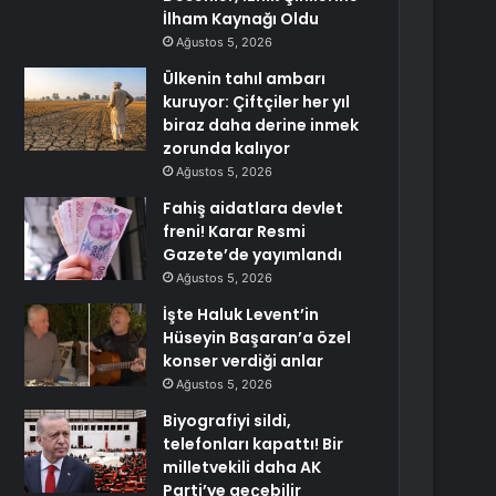
İlham Kaynağı Oldu
Ağustos 5, 2026
Ülkenin tahıl ambarı
kuruyor: Çiftçiler her yıl
biraz daha derine inmek
zorunda kalıyor
Ağustos 5, 2026
Fahiş aidatlara devlet
freni! Karar Resmi
Gazete’de yayımlandı
Ağustos 5, 2026
İşte Haluk Levent’in
Hüseyin Başaran’a özel
konser verdiği anlar
Ağustos 5, 2026
Biyografiyi sildi,
telefonları kapattı! Bir
milletvekili daha AK
Parti’ye geçebilir