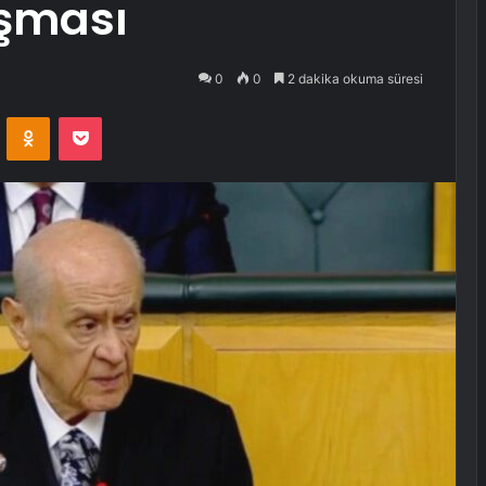
uşması
0
0
2 dakika okuma süresi
VKontakte
Odnoklassniki
Pocket