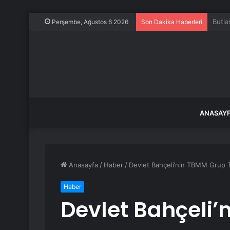
İran’
Perşembe, Ağustos 6 2026
Son Dakika Haberleri
ANASAY
Anasayfa
/
Haber
/
Devlet Bahçeli’nin TBMM Grup T
Haber
Devlet Bahçeli