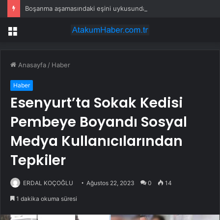
Boşanma aşamasındaki eşini uykusunda öldürdü
Menü
Anasayfa
/
Haber
Haber
Esenyurt’ta Sokak Kedisi
Pembeye Boyandı Sosyal
Medya Kullanıcılarından
Tepkiler
ERDAL KOÇOĞLU
Ağustos 22, 2023
0
14
1 dakika okuma süresi