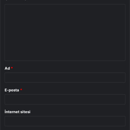
Y
o
r
u
m
*
Ad
*
E-posta
*
İnternet sitesi