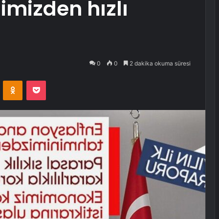
imizden hızlı
0
0
2 dakika okuma süresi
VKontakte
Odnoklassniki
Pocket