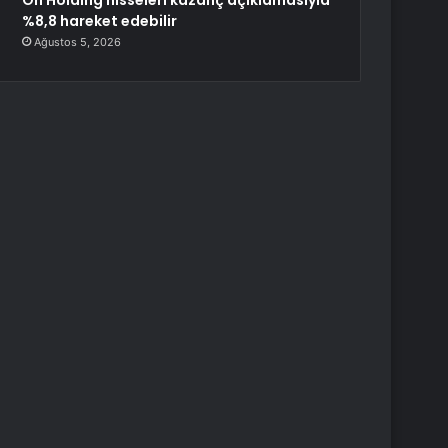
On Holding hisseleri kazanç açıklamasıyla
%8,8 hareket edebilir
Ağustos 5, 2026