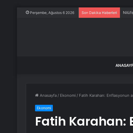
Nilüf
Perşembe, Ağustos 6 2026
Son Dakika Haberleri
ANASAY
Anasayfa
/
Ekonomi
/
Fatih Karahan: Enflasyonun an
Ekonomi
Fatih Karahan: