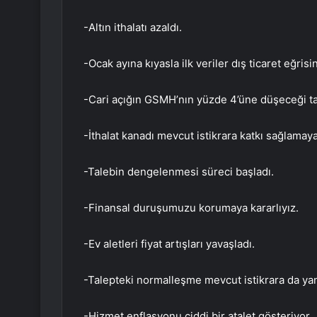
-Altın ithalatı azaldı.
-Ocak ayına kıyasla ilk veriler dış ticaret eğri
-Cari açığın GSMH’nın yüzde 4’üne düşeceği ta
-İthalat kanadı mevcut istikrara katkı sağlamaya
-Talebin dengelenmesi süreci başladı.
-Finansal duruşumuzu korumaya kararlıyız.
-Ev aletleri fiyat artışları yavaşladı.
-Talepteki normalleşme mevcut istikrara da yan
-Hizmet enflasyonu ciddi bir atalet gösteriyor.