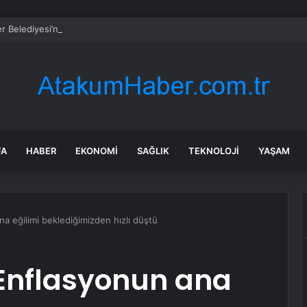
er Belediyesi’nden kırtasiye desteği
FA
HABER
EKONOMI
SAĞLIK
TEKNOLOJI
YAŞAM
a eğilimi beklediğimizden hızlı düştü
 Enflasyonun ana