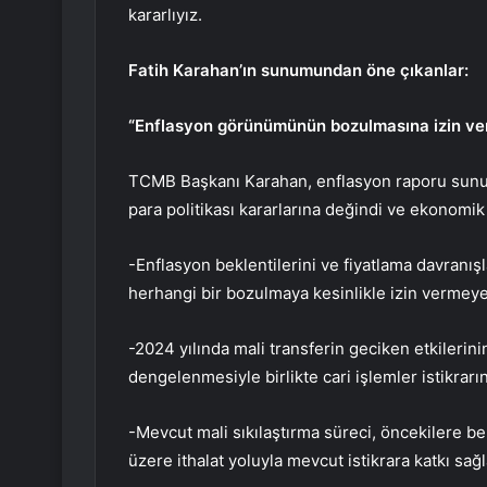
kararlıyız.
Fatih Karahan’ın sunumundan öne çıkanlar:
“Enflasyon görünümünün bozulmasına izin v
TCMB Başkanı Karahan, enflasyon raporu sunum
para politikası kararlarına değindi ve ekonomik fa
-Enflasyon beklentilerini ve fiyatlama davranı
herhangi bir bozulmaya kesinlikle izin vermey
-2024 yılında mali transferin geciken etkilerini
dengelenmesiyle birlikte cari işlemler istikra
-Mevcut mali sıkılaştırma süreci, öncekilere be
üzere ithalat yoluyla mevcut istikrara katkı sağ