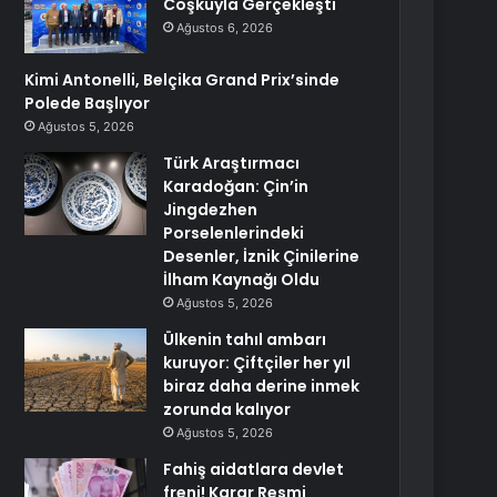
Coşkuyla Gerçekleşti
Ağustos 6, 2026
Kimi Antonelli, Belçika Grand Prix’sinde
Polede Başlıyor
Ağustos 5, 2026
Türk Araştırmacı
Karadoğan: Çin’in
Jingdezhen
Porselenlerindeki
Desenler, İznik Çinilerine
İlham Kaynağı Oldu
Ağustos 5, 2026
Ülkenin tahıl ambarı
kuruyor: Çiftçiler her yıl
biraz daha derine inmek
zorunda kalıyor
Ağustos 5, 2026
Fahiş aidatlara devlet
freni! Karar Resmi