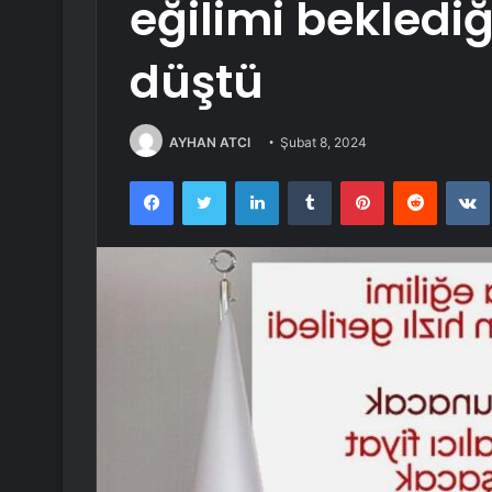
eğilimi beklediğ
düştü
AYHAN ATCI
Şubat 8, 2024
Facebook
Twitter
LinkedIn
Tumblr
Pinterest
Reddit