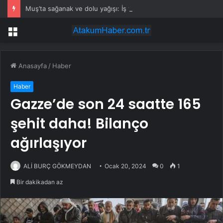
Muş’ta sağanak ve dolu yağışı: İş yerlerini su bastı
Menü
Anasayfa
/
Haber
Haber
Gazze’de son 24 saatte 165
şehit daha! Bilanço
ağırlaşıyor
ALİ BURÇ GÖKMEYDAN
Ocak 20, 2024
0
1
Bir dakikadan az