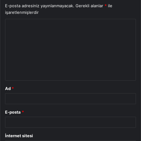
E-posta adresiniz yayınlanmayacak.
Gerekli alanlar
*
ile
işaretlenmişlerdir
Y
o
r
u
m
*
Ad
*
E-posta
*
İnternet sitesi