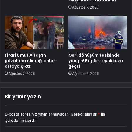
Ağustos 7, 2026
Firari Umut Altaş’ın
Geri dönüşüm tesisinde
gözaltına alındığı anlar
yangın! Ekipler teyakkuza
ortaya çıktı
geçti
Ağustos 7, 2026
Ağustos 6, 2026
Bir yanıt yazın
E-posta adresiniz yayınlanmayacak.
Gerekli alanlar
*
ile
işaretlenmişlerdir
Y