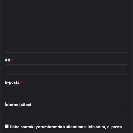
o
r
u
m
*
Ad
*
E-posta
*
İnternet sitesi
Daha sonraki yorumlarımda kullanılması için adım, e-posta