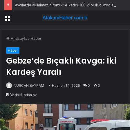
Avcılar’da akılalmaz hırsızlık: 4 kadın 100 kiloluk buzdolabını böyle çaldı
Menü
Anasayfa
/
Haber
Haber
Gebze’de Bıçaklı Kavga: İki
Kardeş Yaralı
NURCAN BAYRAM
Haziran 14, 2025
0
0
Bir dakikadan az