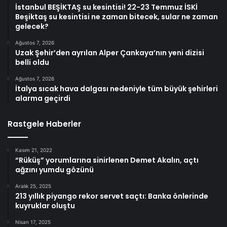
İstanbul BEŞİKTAŞ su kesintisi! 22-23 Temmuz İSKİ
Beşiktaş su kesintisi ne zaman bitecek, sular ne zaman
gelecek?
Ağustos 7, 2026
Uzak Şehir’den ayrılan Alper Çankaya’nın yeni dizisi
belli oldu
Ağustos 7, 2026
İtalya sıcak hava dalgası nedeniyle tüm büyük şehirleri
alarma geçirdi
Rastgele Haberler
Kasım 21, 2022
“Rüküş” yorumlarına sinirlenen Demet Akalın, açtı
ağzını yumdu gözünü
Aralık 25, 2025
213 yıllık piyango rekor servet saçtı: Banka önlerinde
kuyruklar oluştu
Nisan 17, 2025