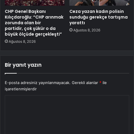
CHP Genel Başkanı
Ceza yazan kadın polisin
Kılıçdaroğlu: “CHP arınmak
sunduğu gerekçe tartışma
zorunda olan bir
yarattı
partidir, çok şükür o da
Ağustos 8, 2026
büyük ölçüde gerçekleşti”
Ağustos 8, 2026
Bir yanıt yazın
E-posta adresiniz yayınlanmayacak.
Gerekli alanlar
*
ile
işaretlenmişlerdir
Y
o
r
u