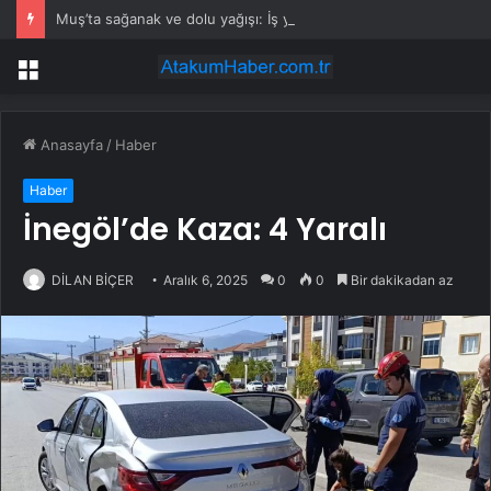
Muş’ta sağanak ve dolu yağışı: İş yerlerini su bastı
Menü
Anasayfa
/
Haber
Haber
İnegöl’de Kaza: 4 Yaralı
DİLAN BİÇER
Aralık 6, 2025
0
0
Bir dakikadan az