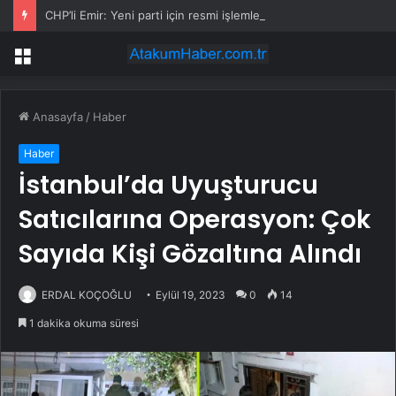
CHP’li Emir: Yeni parti için resmi işlemler sürüyor
Menü
Anasayfa
/
Haber
Haber
İstanbul’da Uyuşturucu
Satıcılarına Operasyon: Çok
Sayıda Kişi Gözaltına Alındı
ERDAL KOÇOĞLU
Eylül 19, 2023
0
14
1 dakika okuma süresi