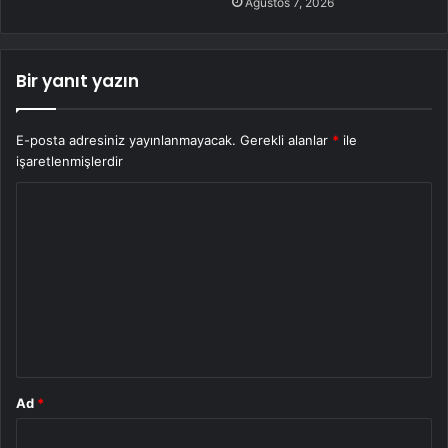
Ağustos 7, 2026
Bir yanıt yazın
E-posta adresiniz yayınlanmayacak.
Gerekli alanlar
*
ile
işaretlenmişlerdir
Y
o
r
u
m
*
Ad
*