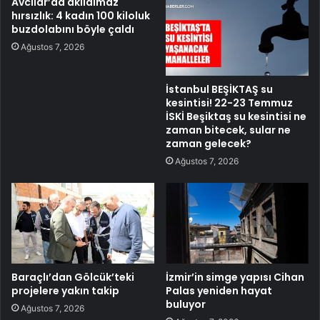
Avcılar’da akılalmaz
hırsızlık: 4 kadın 100 kiloluk
buzdolabını böyle çaldı
Ağustos 7, 2026
İstanbul BEŞİKTAŞ su
kesintisi! 22-23 Temmuz
İSKİ Beşiktaş su kesintisi ne
zaman bitecek, sular ne
zaman gelecek?
Ağustos 7, 2026
Baraçlı’dan Gölcük’teki
İzmir’in simge yapısı Cihan
projelere yakın takip
Palas yeniden hayat
buluyor
Ağustos 7, 2026