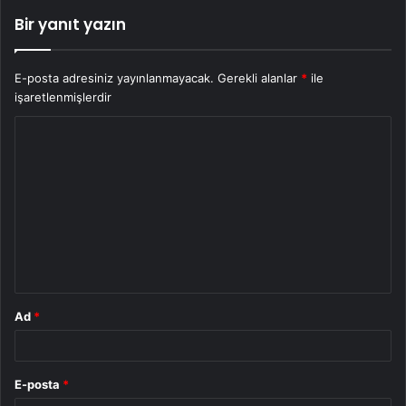
Bir yanıt yazın
E-posta adresiniz yayınlanmayacak.
Gerekli alanlar
*
ile
işaretlenmişlerdir
Y
o
r
u
m
*
Ad
*
E-posta
*