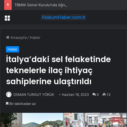
TBMM Genel Kurulu’nda öğretim elemanlarına güvenlik soruşturmasını öngören madde tekliften çıkarıldı
Menü
Anasayfa
/
Haber
Haber
İtalya’daki sel felaketinde
teknelerle ilaç ihtiyaç
sahiplerine ulaştırıldı
OSMAN TURGUT YÖRÜK
Haziran 18, 2023
0
13
Bir dakikadan az