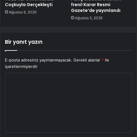
Coşkuyla Gerçekleşti
freni! Karar Resmi
Gazete’de yayımlandı
Ağustos 6, 2026
Ağustos 5, 2026
Bir yanıt yazın
E-posta adresiniz yayınlanmayacak.
Gerekli alanlar
*
ile
işaretlenmişlerdir
Y
o
r
u
m
*