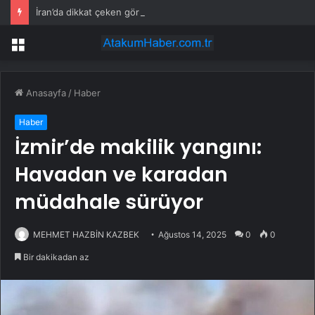
İran’da dikkat çeken görüntüler: Halk sahilde silahlarla devriye atıyor
Menü
Anasayfa
/
Haber
Haber
İzmir’de makilik yangını:
Havadan ve karadan
müdahale sürüyor
MEHMET HAZBİN KAZBEK
Ağustos 14, 2025
0
0
Bir dakikadan az