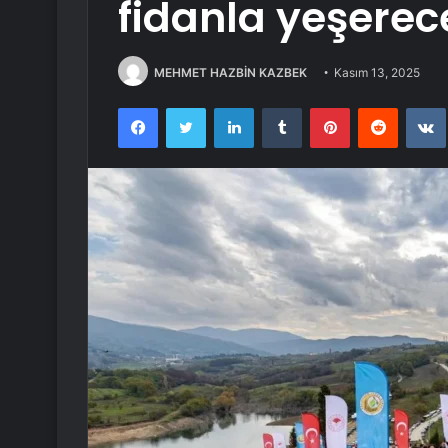
fidanla yeşerec
MEHMET HAZBİN KAZBEK
Kasım 13, 2025
Facebook
Twitter
LinkedIn
Tumblr
Pinterest
Reddit