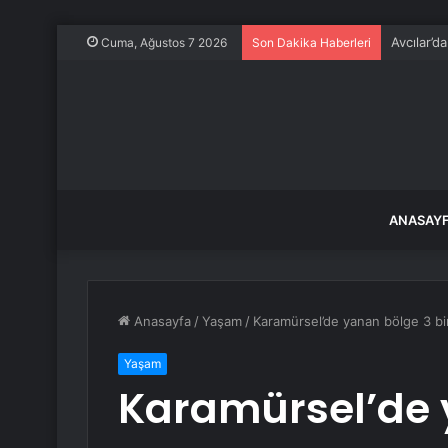
Avcılar’d
Cuma, Ağustos 7 2026
Son Dakika Haberleri
ANASAY
Anasayfa
/
Yaşam
/
Karamürsel’de yanan bölge 3 bi
Yaşam
Karamürsel’de 