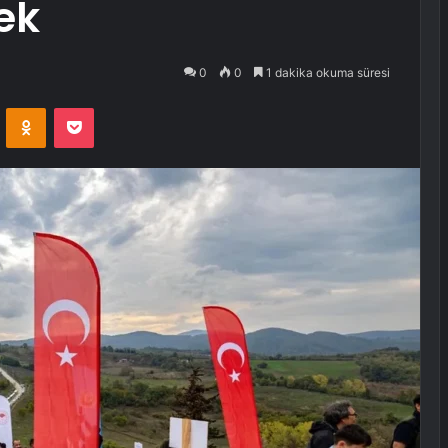
ek
0
0
1 dakika okuma süresi
VKontakte
Odnoklassniki
Pocket