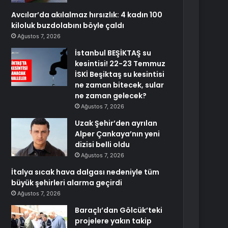
Avcılar’da akılalmaz hırsızlık: 4 kadın 100
kiloluk buzdolabını böyle çaldı
Ağustos 7, 2026
İstanbul BEŞİKTAŞ su
kesintisi! 22-23 Temmuz
İSKİ Beşiktaş su kesintisi
ne zaman bitecek, sular
ne zaman gelecek?
Ağustos 7, 2026
Uzak Şehir’den ayrılan
Alper Çankaya’nın yeni
dizisi belli oldu
Ağustos 7, 2026
İtalya sıcak hava dalgası nedeniyle tüm
büyük şehirleri alarma geçirdi
Ağustos 7, 2026
Baraçlı’dan Gölcük’teki
projelere yakın takip