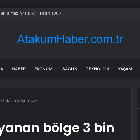
a akılalmaz hırsızlık: 4 kadın 100 kiloluk buzdolabını böyle çaldı
FA
HABER
EKONOMI
SAĞLIK
TEKNOLOJI
YAŞAM
n fidanla yeşerecek
yanan bölge 3 bin