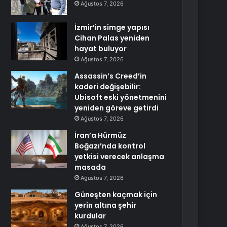
Ağustos 7, 2026
İzmir’in simge yapısı
Cihan Palas yeniden
hayat buluyor
Ağustos 7, 2026
Assassin’s Creed’in
kaderi değişebilir:
Ubisoft eski yönetmenini
yeniden göreve getirdi
Ağustos 7, 2026
İran’a Hürmüz
Boğazı’nda kontrol
yetkisi verecek anlaşma
masada
Ağustos 7, 2026
Güneşten kaçmak için
yerin altına şehir
kurdular
Ağustos 7, 2026