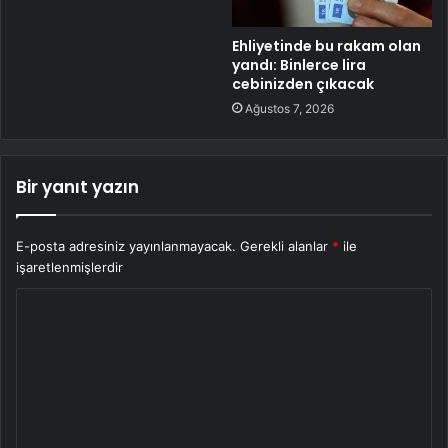
Ehliyetinde bu rakam olan
yandı: Binlerce lira
cebinizden çıkacak
Ağustos 7, 2026
Bir yanıt yazın
E-posta adresiniz yayınlanmayacak.
Gerekli alanlar
*
ile
işaretlenmişlerdir
Y
o
r
u
m