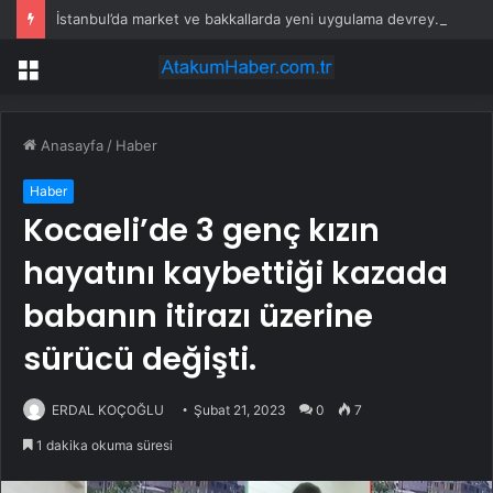
İstanbul’da market ve bakkallarda yeni uygulama devreye girdi
Menü
Anasayfa
/
Haber
Haber
Kocaeli’de 3 genç kızın
hayatını kaybettiği kazada
babanın itirazı üzerine
sürücü değişti.
ERDAL KOÇOĞLU
Şubat 21, 2023
0
7
1 dakika okuma süresi