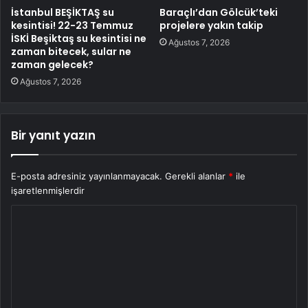
İstanbul BEŞİKTAŞ su
Baraçlı’dan Gölcük’teki
kesintisi! 22-23 Temmuz
projelere yakın takip
İSKİ Beşiktaş su kesintisi ne
Ağustos 7, 2026
zaman bitecek, sular ne
zaman gelecek?
Ağustos 7, 2026
Bir yanıt yazın
E-posta adresiniz yayınlanmayacak.
Gerekli alanlar
*
ile
işaretlenmişlerdir
Y
o
r
u
m