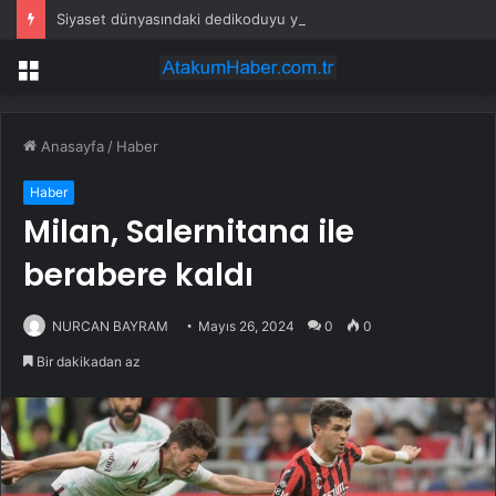
Siyaset dünyasındaki dedikoduyu yalanlayan yok
Menü
Anasayfa
/
Haber
Haber
Milan, Salernitana ile
berabere kaldı
NURCAN BAYRAM
Mayıs 26, 2024
0
0
Bir dakikadan az