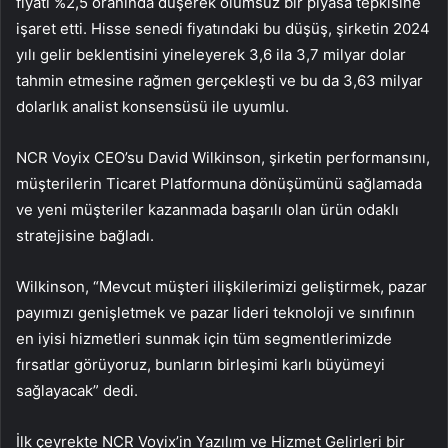
fiyatı %2,5 oranında düşerek olumsuz bir piyasa tepkisine
işaret etti. Hisse senedi fiyatındaki bu düşüş, şirketin 2024
yılı gelir beklentisini yineleyerek 3,6 ila 3,7 milyar dolar
tahmin etmesine rağmen gerçekleşti ve bu da 3,63 milyar
dolarlık analist konsensüsü ile uyumlu.
NCR Voyix CEO’su David Wilkinson, şirketin performansını,
müşterilerin Ticaret Platformuna dönüşümünü sağlamada
ve yeni müşteriler kazanmada başarılı olan ürün odaklı
stratejisine bağladı.
Wilkinson, “Mevcut müşteri ilişkilerimizi geliştirmek, pazar
payımızı genişletmek ve pazar lideri teknoloji ve sınıfının
en iyisi hizmetleri sunmak için tüm segmentlerimizde
fırsatlar görüyoruz, bunların birleşimi karlı büyümeyi
sağlayacak” dedi.
İlk çeyrekte NCR Voyix’in Yazılım ve Hizmet Gelirleri bir