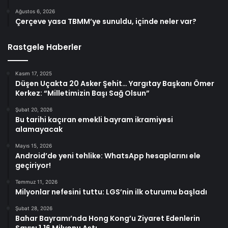
Ağustos 6, 2026
Çerçeve yasa TBMM’ye sunuldu, içinde neler var?
Rastgele Haberler
Kasım 17, 2025
Düşen Uçakta 20 Asker Şehit… Yargıtay Başkanı Ömer
Kerkez: “Milletimizin Başı Sağ Olsun”
Şubat 20, 2026
Bu tarihi kaçıran emekli bayram ikramiyesi
alamayacak
Mayıs 15, 2026
Android’de yeni tehlike: WhatsApp hesaplarını ele
geçiriyor!
Temmuz 11, 2026
Milyonlar nefesini tuttu: LGS’nin ilk oturumu başladı
Şubat 28, 2026
Bahar Bayramı’nda Hong Kong’u Ziyaret Edenlerin
Sayısı 1,16 Milyonu Aştı