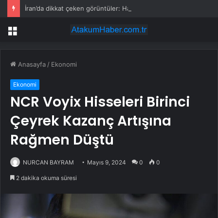
İran’da dikkat çeken görüntüler: Halk sahilde silahlarla devriye atıyor
Menü
Anasayfa
/
Ekonomi
Ekonomi
NCR Voyix Hisseleri Birinci
Çeyrek Kazanç Artışına
Rağmen Düştü
NURCAN BAYRAM
Mayıs 9, 2024
0
0
2 dakika okuma süresi