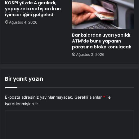
KOSPI yüzde 4 geriledi;
yapay zeka satışları İran
iyimserliğini gölgeledi
Ağustos 4, 2026
Bankalardan uyarı yapıldı:
ATM’de bunu yapanın
parasına bloke konulacak
Ağustos 3, 2026
Bir yanıt yazın
E-posta adresiniz yayınlanmayacak.
Gerekli alanlar
*
ile
işaretlenmişlerdir
Y
o
r