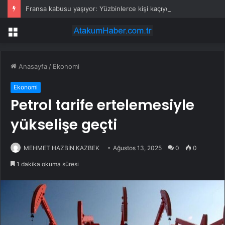
Fransa kabusu yaşıyor: Yüzbinlerce kişi kaçıyor alevler kovalıyor
Menü
Anasayfa
/
Ekonomi
Ekonomi
Petrol tarife ertelemesiyle
yükselişe geçti
MEHMET HAZBİN KAZBEK
Ağustos 13, 2025
0
0
1 dakika okuma süresi