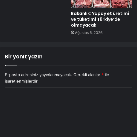
Bakanlık: Yapay et üretimi
ve tüketimi Türkiye’de
olmayacak
Ağustos 5, 2026
Bir yanıt yazın
E-posta adresiniz yayınlanmayacak.
Gerekli alanlar
*
ile
işaretlenmişlerdir
Y
o
r
u
m