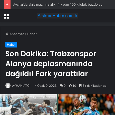
Avcılar’da akılalmaz hırsızlık: 4 kadın 100 kiloluk buzdolabını böyle çaldı
Menü
Anasayfa
/
Haber
Haber
Son Dakika: Trabzonspor
Alanya deplasmanında
dağıldı! Fark yarattılar
AYHAN ATCI
Ocak 9, 2023
0
10
Bir dakikadan az