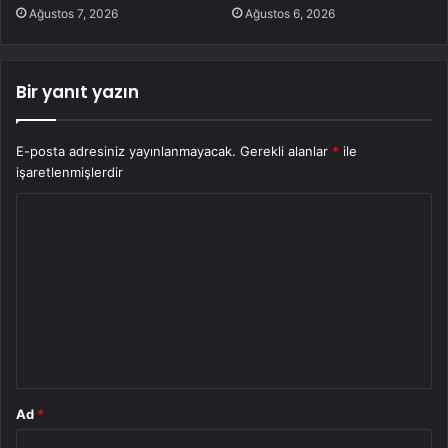
Ağustos 7, 2026
Ağustos 6, 2026
Bir yanıt yazın
E-posta adresiniz yayınlanmayacak.
Gerekli alanlar
*
ile
işaretlenmişlerdir
Y
o
r
u
m
*
Ad
*