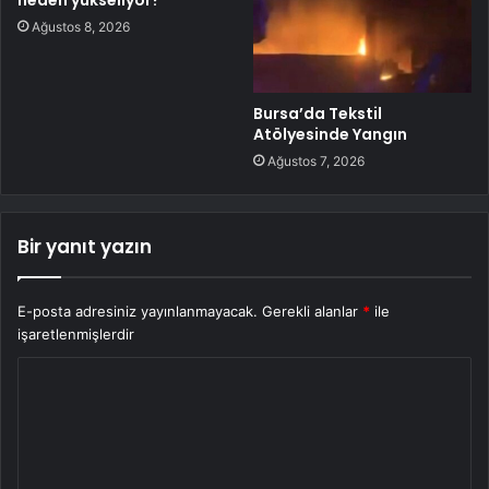
neden yükseliyor?
Ağustos 8, 2026
Bursa’da Tekstil
Atölyesinde Yangın
Ağustos 7, 2026
Bir yanıt yazın
E-posta adresiniz yayınlanmayacak.
Gerekli alanlar
*
ile
işaretlenmişlerdir
Y
o
r
u