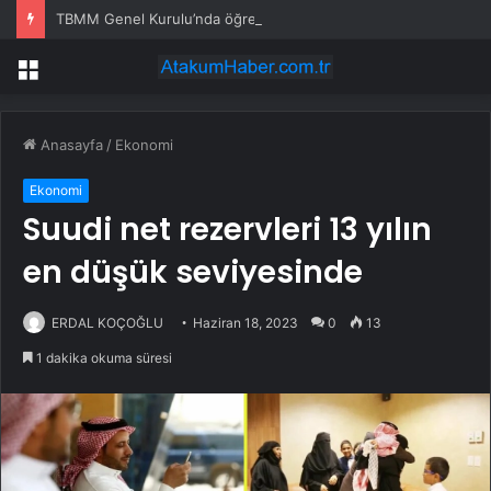
TBMM Genel Kurulu’nda öğretim elemanlarına güvenlik soruşturmasını öngören madde tekliften çıkarıldı
Menü
Anasayfa
/
Ekonomi
Ekonomi
Suudi net rezervleri 13 yılın
en düşük seviyesinde
ERDAL KOÇOĞLU
Haziran 18, 2023
0
13
1 dakika okuma süresi