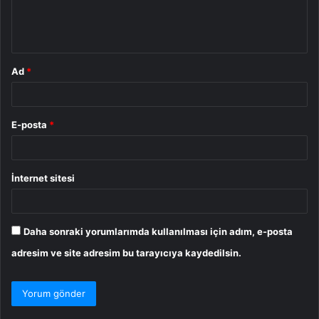
m
*
Ad
*
E-posta
*
İnternet sitesi
Daha sonraki yorumlarımda kullanılması için adım, e-posta
adresim ve site adresim bu tarayıcıya kaydedilsin.