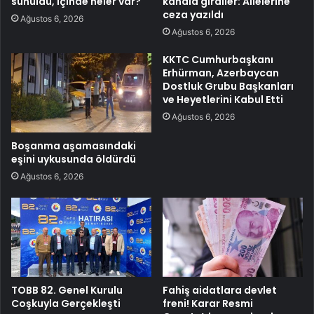
sunuldu, içinde neler var?
kanala girdiler: Ailelerine
ceza yazıldı
Ağustos 6, 2026
Ağustos 6, 2026
KKTC Cumhurbaşkanı
Erhürman, Azerbaycan
Dostluk Grubu Başkanları
ve Heyetlerini Kabul Etti
Ağustos 6, 2026
Boşanma aşamasındaki
eşini uykusunda öldürdü
Ağustos 6, 2026
TOBB 82. Genel Kurulu
Fahiş aidatlara devlet
Coşkuyla Gerçekleşti
freni! Karar Resmi