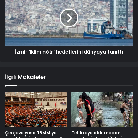
İzmir 'iklim nötr' hedeflerini dünyaya tanıttı
İlgili Makaleler
Çerçeve yasa TBMM’ye
Tehlikeye aldırmadan