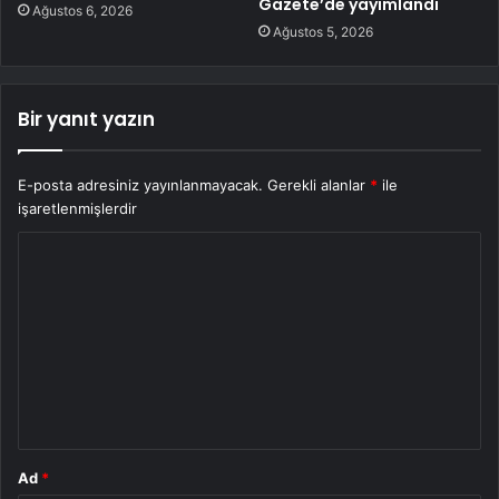
Gazete’de yayımlandı
Ağustos 6, 2026
Ağustos 5, 2026
Bir yanıt yazın
E-posta adresiniz yayınlanmayacak.
Gerekli alanlar
*
ile
işaretlenmişlerdir
Y
o
r
u
m
*
Ad
*