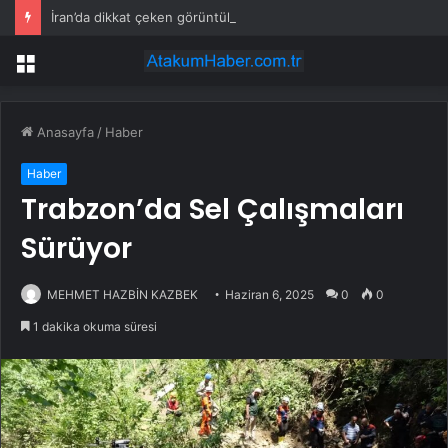
İran’da dikkat çeken görüntüler: Halk sahilde silahlarla devriye atıyor
Menü
Anasayfa
/
Haber
Haber
Trabzon’da Sel Çalışmaları
Sürüyor
MEHMET HAZBİN KAZBEK
Haziran 6, 2025
0
0
1 dakika okuma süresi