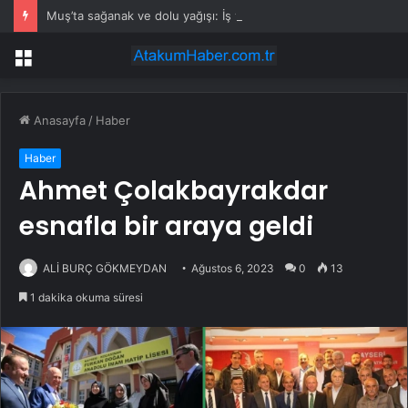
Muş’ta sağanak ve dolu yağışı: İş yerlerini su bastı
Menü
Anasayfa
/
Haber
Haber
Ahmet Çolakbayrakdar
esnafla bir araya geldi
ALİ BURÇ GÖKMEYDAN
Ağustos 6, 2023
0
13
1 dakika okuma süresi