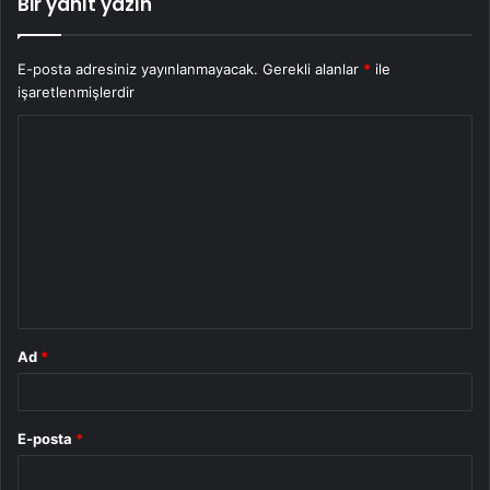
Bir yanıt yazın
E-posta adresiniz yayınlanmayacak.
Gerekli alanlar
*
ile
işaretlenmişlerdir
Y
o
r
u
m
*
Ad
*
E-posta
*