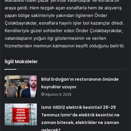
Mahallesi’ndeki pazar yerinde vatandaşlar ve esnafla bir
araya geldi. Hem tezgah açan esnaflarla hem de alışveriş
yapan bölge sakinleriyle yakından ilgilenen Önder
Çolakbayrakdar, esnaflara hayırlı işler bol kazançlar diledi.
Kendileriyle güzel sohbetler eden Önder Çolakbayrakdar,
vatandaşların yoğun ilgi göstermesinin ve verilen
hizmetlerden memnun kalmasının keyifli olduğunu belirtti.
İlgili Makaleler
Bilal Erdoğan’ın restoranının önünde
kuyruklar uzuyor
Ağustos 9, 2026
İzmir GEDİZ elektrik kesintisi! 28-29
Temmuz İzmir’de elektrik kesintisi ne
zaman bitecek, elektrikler ne zaman
gelecek?