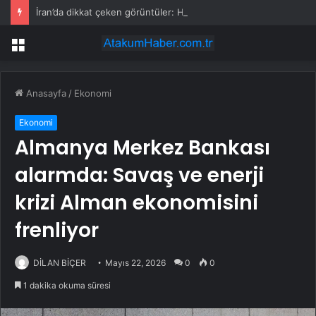
İran’da dikkat çeken görüntüler: Halk sahilde silahlarla devriye atıyor
Menü
Anasayfa
/
Ekonomi
Ekonomi
Almanya Merkez Bankası
alarmda: Savaş ve enerji
krizi Alman ekonomisini
frenliyor
DİLAN BİÇER
Mayıs 22, 2026
0
0
1 dakika okuma süresi