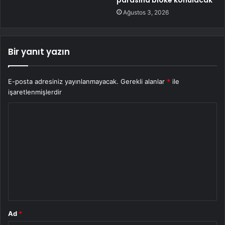
Ağustos 3, 2026
Bir yanıt yazın
E-posta adresiniz yayınlanmayacak.
Gerekli alanlar
*
ile
işaretlenmişlerdir
Y
o
r
u
m
*
Ad
*