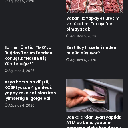
Ağustos 5, 2026
Bakanlık: Yapay et üretimi
ve tüketimi Türkiye’de
olmayacak
Ağustos 5, 2026
Edirneli Üretici TMO’ya
Best Buy hisseleri neden
Buğday Teslim Ederken
bugün düşüyor?
Konuştu: “Nasıl Bu İşi
Ağustos 4, 2026
Yürüteceğiz?”
Ağustos 4, 2026
Asya borsaları düştü,
KOSPI yüzde 4 geriledi;
yapay zeka satışları İran
iyimserliğini gölgeledi
Ağustos 4, 2026
Bankalardan uyarı yapıldı:
ATM’de bunu yapanın
parasına bloke konulacak