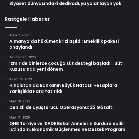
Siyaset dünyasındaki dedikoduyu yalanlayan yok
Rastgele Haberler
Aralık 7, 2025
Almanya’da hükümet krizi aşıldı: Emeklilik paketi
onaylandı
Temmuz 20, 2026
İzmir’de binlerce çocuğa süt desteği başladı… Süt
Kuzusu’nda yeni dönem
Kasım 18, 2023
Hindistan’da Bankanın Büyük Hatası: Hesaplara
Yanlışlıkla Para Yatırıldı
Mart 19, 2025
Denizli’de Uyuşturucu Operasyonu: 22 Gözaltı
Mart 11, 2026
QNB Türkiye ve İKADE Bekar Annelerin Sürdürülebilir
İstihdam, Ekonomik Güçlenmesine Destek Programı