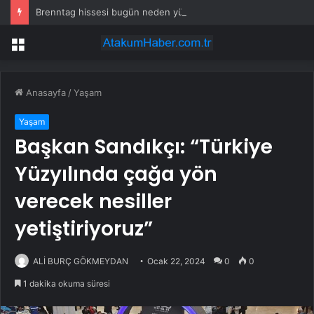
Brenntag hissesi bugün neden yükseliyor?
Menü
Anasayfa
/
Yaşam
Yaşam
Başkan Sandıkçı: “Türkiye
Yüzyılında çağa yön
verecek nesiller
yetiştiriyoruz”
ALİ BURÇ GÖKMEYDAN
Ocak 22, 2024
0
0
1 dakika okuma süresi