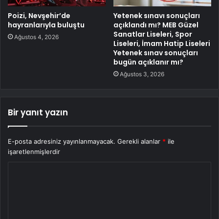
Poizi, Nevşehir’de
Yetenek sınavı sonuçları
hayranlarıyla buluştu
açıklandı mı? MEB Güzel
Sanatlar Liseleri, Spor
Ağustos 4, 2026
Liseleri, İmam Hatip Liseleri
Yetenek sınav sonuçları
bugün açıklanır mı?
Ağustos 3, 2026
Bir yanıt yazın
E-posta adresiniz yayınlanmayacak.
Gerekli alanlar
*
ile
işaretlenmişlerdir
Y
o
r
u