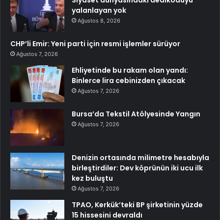
Siyaset dünyasındaki dedikoduyu
yalanlayan yok
Ağustos 8, 2026
CHP’li Emir: Yeni parti için resmi işlemler sürüyor
Ağustos 7, 2026
Ehliyetinde bu rakam olan yandı:
Binlerce lira cebinizden çıkacak
Ağustos 7, 2026
Bursa’da Tekstil Atölyesinde Yangın
Ağustos 7, 2026
Denizin ortasında milimetre hesabıyla
birleştirdiler: Dev köprünün iki ucu ilk
kez buluştu
Ağustos 7, 2026
TPAO, Kerkük’teki BP şirketinin yüzde
15 hissesini devraldı