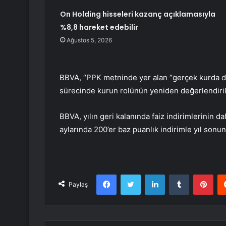
On Holding hisseleri kazanç açıklamasıyla
%8,8 hareket edebilir
Ağustos 5, 2026
BBVA, “PPK metninde yer alan “gerçek kurda d
sürecinde kurun rolünün yeniden değerlendirild
BBVA, yılın geri kalanında faiz indirimlerinin d
aylarında 200’er baz puanlık indirimle yıl sonu
Facebook
Twitter
LinkedIn
Tumblr
Pint
Paylaş