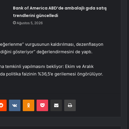
Bank of America ABD’de ambalajlı gıda satış
trendlerini güncelledi
Ağustos 5, 2026
eğerlenme” vurgusunun kaldırılması, dezenflasyon
iğini gösteriyor” değerlendirmesini de yaptı.
aha temkinli yapılmasını bekliyor: Ekim ve Aralık
nda politika faizinin %36,5’e gerilemesi öngörülüyor.
erest
Reddit
VKontakte
Odnoklassniki
Pocket
E-Posta ile paylaş
Yazdır