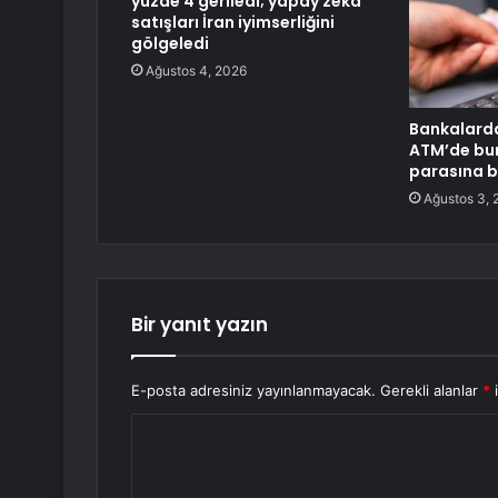
yüzde 4 geriledi; yapay zeka
satışları İran iyimserliğini
gölgeledi
Ağustos 4, 2026
Bankalarda
ATM’de bu
parasına b
Ağustos 3, 
Bir yanıt yazın
E-posta adresiniz yayınlanmayacak.
Gerekli alanlar
*
i
Y
o
r