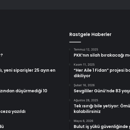
Rastgele Haberler
Temmuz 12, 2025
r?
PKK’nın silah bırakacağı m
Kasım 11, 2025
yeni siparişler 25 ayın en
“Her Aile 1 Fidan” projesi 
dikiliyor
Şubat 16, 2026
ğzından düşürmediği 10
Sevgililer Günü’nde 83 yaş
Ağustos 28, 2025
Tek ısırığı bile yetiyor: 
 ceza yazıldı
kalabilirsiniz
Mayıs 6, 2026
dü
Bulut iş yükü güvenliğinde 