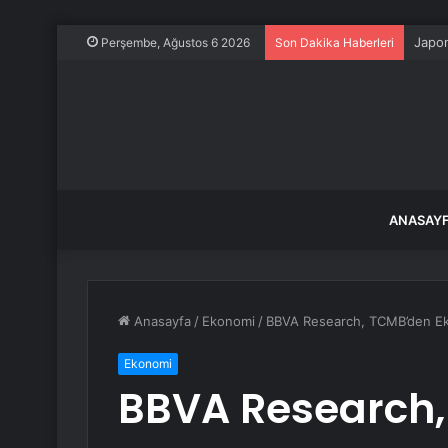
Japon
Perşembe, Ağustos 6 2026
Son Dakika Haberleri
ANASAY
Anasayfa
/
Ekonomi
/
BBVA Research, TCMB’den Ekim 
Ekonomi
BBVA Research,