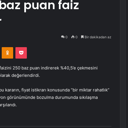
 baz puan faiz
r
0
0
Bir dakikadan az
VKontakte
Odnoklassniki
Pocket
faizini 250 baz puan indirerek %40,5’e çekmesini
larak değerlendirdi.
kararın, fiyat istikrarı konusunda “bir miktar rahatlık”
lasyon görünümünde bozulma durumunda sıkılaşma
rşılandı.