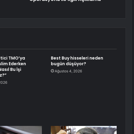
etici TMO’ya
Best Buy hisseleri neden
lim Ederken
bugün düşüyor?
asıl Bu İşi
Ağustos 4, 2026
z?”
2026