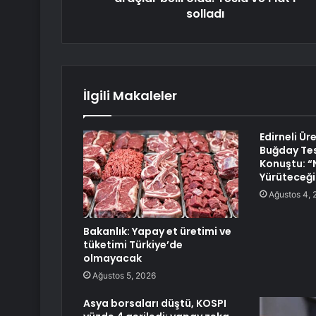
solladı
İlgili Makaleler
Edirneli Ür
Buğday Tes
Konuştu: “N
Yürüteceği
Ağustos 4, 
Bakanlık: Yapay et üretimi ve
tüketimi Türkiye’de
olmayacak
Ağustos 5, 2026
Asya borsaları düştü, KOSPI