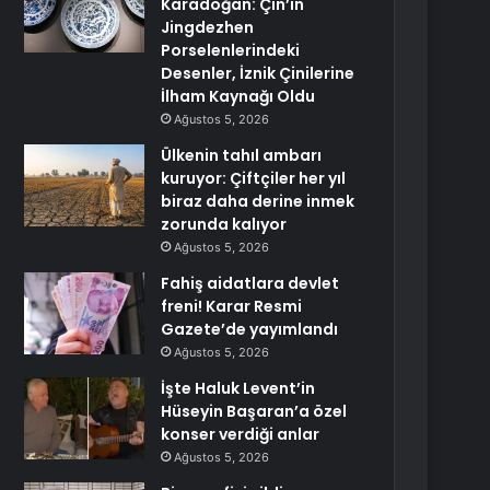
Karadoğan: Çin’in
Jingdezhen
Porselenlerindeki
Desenler, İznik Çinilerine
İlham Kaynağı Oldu
Ağustos 5, 2026
Ülkenin tahıl ambarı
kuruyor: Çiftçiler her yıl
biraz daha derine inmek
zorunda kalıyor
Ağustos 5, 2026
Fahiş aidatlara devlet
freni! Karar Resmi
Gazete’de yayımlandı
Ağustos 5, 2026
İşte Haluk Levent’in
Hüseyin Başaran’a özel
konser verdiği anlar
Ağustos 5, 2026