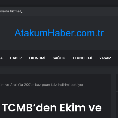
ya’da hizmet sektörü büyümesi yavaşladı, yeni siparişler 25 ayın en d
FA
HABER
EKONOMI
SAĞLIK
TEKNOLOJI
YAŞAM
ve Aralık’ta 200’er baz puan faiz indirimi bekliyor
 TCMB’den Ekim ve