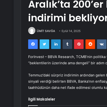
Aralık’ta 200’er
indirimi bekliyo
ÜMİT SAVĞA
Eylül 14, 2025
Facebook
Twitter
LinkedIn
Tumblr
Pinterest
Reddit
ForInvest – BBVA Research, TCMB’nin politika 
“beklentilerin üzerinde ama dengeli” bir adım o
Temmuz’daki sürpriz indirimin ardından gelen bu 
sinyali verdiği belirten BBVA, Banka’nın enf
taahhüdünün daha net ifade edilmesi olumlu ka
İlgili Makaleler