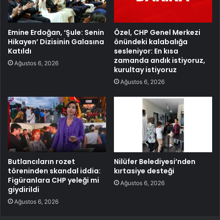
Emine Erdoğan, ‘Şule: Senin
Özel, CHP Genel Merkezi
Hikayen’ Dizisinin Galasına
önündeki kalabalığa
Katıldı
sesleniyor: En kısa
zamanda andık istiyoruz,
Ağustos 6, 2026
kurultay istiyoruz
Ağustos 6, 2026
Butlancıların rozet
Nilüfer Belediyesi’nden
töreninden skandal iddia:
kırtasiye desteği
Figüranlara CHP yeleği mi
Ağustos 6, 2026
giydirildi
Ağustos 6, 2026