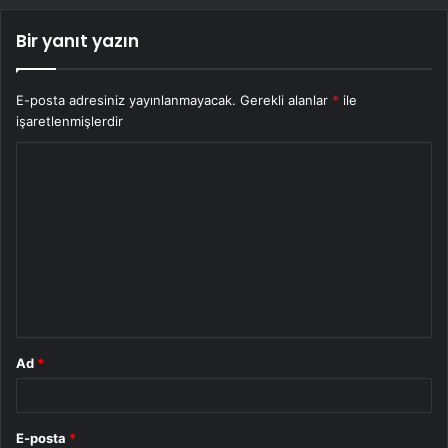
Bir yanıt yazın
E-posta adresiniz yayınlanmayacak.
Gerekli alanlar
*
ile
işaretlenmişlerdir
Y
o
r
u
m
*
Ad
*
E-posta
*