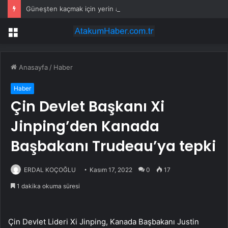
Güneşten kaçmak için yerin altına şehir kurdular
Menü
Anasayfa
/
Haber
Haber
Çin Devlet Başkanı Xi
Jinping’den Kanada
Başbakanı Trudeau’ya tepki
ERDAL KOÇOĞLU
Kasım 17, 2022
0
17
1 dakika okuma süresi
Çin Devlet Lideri Xi Jinping, Kanada Başbakanı Justin