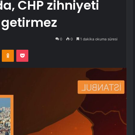
a, CHP zihniyeti
 getirmez
0
0
1 dakika okuma süresi
VKontakte
Odnoklassniki
Pocket