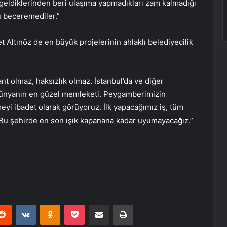
geldiklerinden beri ulaşıma yapmadıkları zam kalmadığı
 beceremediler.”
Altınöz de en büyük projelerinin ahlaklı belediyecilik
ant olmaz, haksızlık olmaz. İstanbul’da ve diğer
 dünyanın en güzel memleketi. Peygamberimizin
yi ibadet olarak görüyoruz. İlk yapacağımız iş, tüm
Bu şehirde en son ışık kapanana kadar uyumayacağız.”
erest
Reddit
VKontakte
Odnoklassniki
Pocket
E-Posta ile paylaş
Yazdır