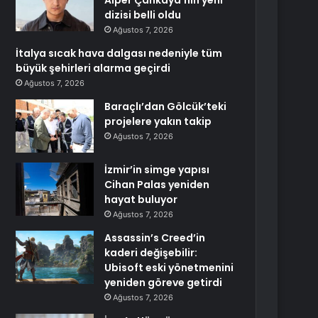
Alper Çankaya’nın yeni
dizisi belli oldu
Ağustos 7, 2026
İtalya sıcak hava dalgası nedeniyle tüm
büyük şehirleri alarma geçirdi
Ağustos 7, 2026
Baraçlı’dan Gölcük’teki
projelere yakın takip
Ağustos 7, 2026
İzmir’in simge yapısı
Cihan Palas yeniden
hayat buluyor
Ağustos 7, 2026
Assassin’s Creed’in
kaderi değişebilir:
Ubisoft eski yönetmenini
yeniden göreve getirdi
Ağustos 7, 2026