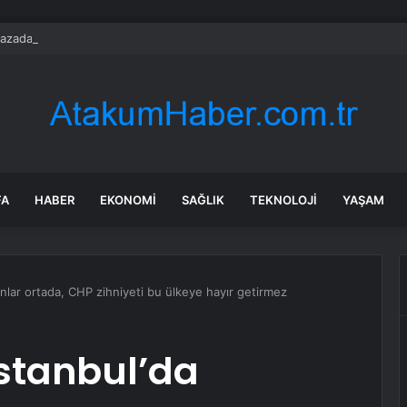
kazada ölen Kerem Ali toprağa verildi
FA
HABER
EKONOMI
SAĞLIK
TEKNOLOJI
YAŞAM
anlar ortada, CHP zihniyeti bu ülkeye hayır getirmez
İstanbul’da