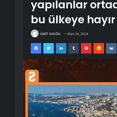
yapılanlar ortad
bu ülkeye hayır
ÜMİT SAVĞA
Mart 24, 2024
Facebook
Twitter
LinkedIn
Tumblr
Pinterest
Reddit