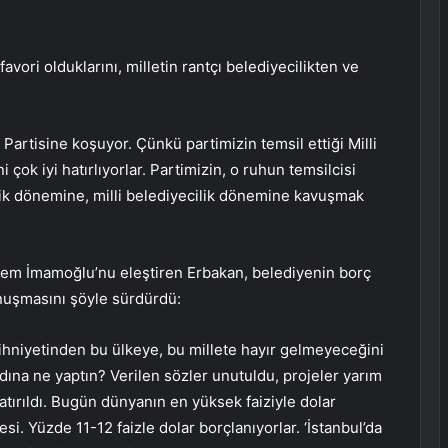
avori olduklarını, milletin rantçı belediyecilikten ve
artisine koşuyor. Çünkü partimizin temsil ettiği Milli
 çok iyi hatırlıyorlar. Partimizin, o ruhun temsilcisi
ilik dönemine, milli belediyecilik dönemine kavuşmak
rem İmamoğlu’nu eleştiren Erbakan, belediyenin borç
nuşmasını şöyle sürdürdü:
zihniyetinden bu ülkeye, bu millete hayır gelmeyeceğini
dına ne yaptın? Verilen sözler unutuldu, projeler yarım
atırıldı. Bugün dünyanın en yüksek faiziyle dolar
. Yüzde 11-12 faizle dolar borçlanıyorlar. ‘İstanbul’da