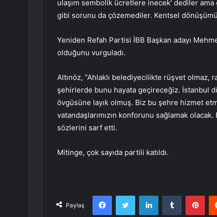
ulaşım sembolik ücretlere inecek’ dediler ama 
gibi sorunu da çözemediler. Kentsel dönüşümü
Yeniden Refah Partisi İBB Başkan adayı Mehmet 
olduğunu vurguladı.
Altınöz, “Ahlaklı belediyecilikte rüşvet olmaz, r
şehirlerde bunu hayata geçireceğiz. İstanbul
övgüsüne layık olmuş. Biz bu şehre hizmet etme
vatandaşlarımızın konforunu sağlamak olacak. 
sözlerini sarf etti.
Mitinge, çok sayıda partili katıldı.
Facebook
Twitter
LinkedIn
Tumblr
Pint
Paylaş