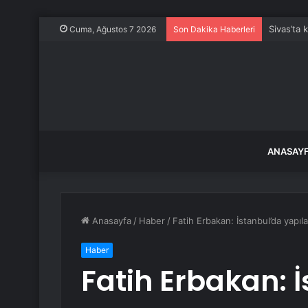
Sivas’ta 
Cuma, Ağustos 7 2026
Son Dakika Haberleri
ANASAY
Anasayfa
/
Haber
/
Fatih Erbakan: İstanbul’da yapıl
Haber
Fatih Erbakan: 