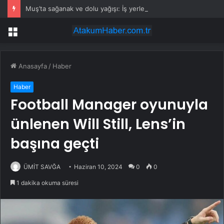
Muş’ta sağanak ve dolu yağışı: İş yerlerini su bastı
Menü
Anasayfa
/
Haber
Haber
Football Manager oyunuyla
ünlenen Will Still, Lens’in
başına geçti
ÜMİT SAVĞA
Haziran 10, 2024
0
0
1 dakika okuma süresi