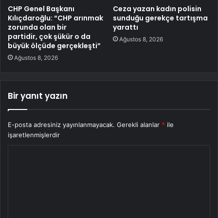
CHP Genel Başkanı
Ceza yazan kadın polisin
Kılıçdaroğlu: “CHP arınmak
sunduğu gerekçe tartışma
zorunda olan bir
yarattı
partidir, çok şükür o da
Ağustos 8, 2026
büyük ölçüde gerçekleşti”
Ağustos 8, 2026
Bir yanıt yazın
E-posta adresiniz yayınlanmayacak.
Gerekli alanlar
*
ile
işaretlenmişlerdir
Y
o
r
u
m