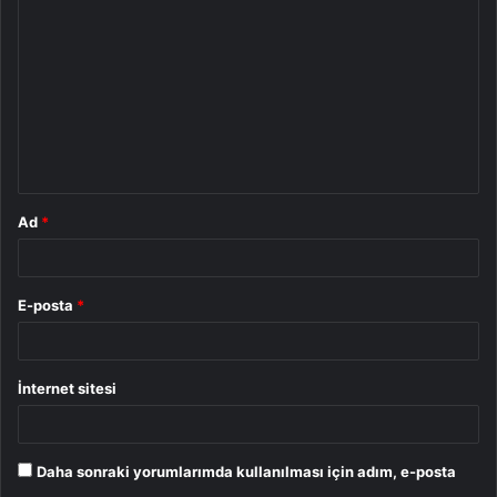
o
r
u
m
*
Ad
*
E-posta
*
İnternet sitesi
Daha sonraki yorumlarımda kullanılması için adım, e-posta