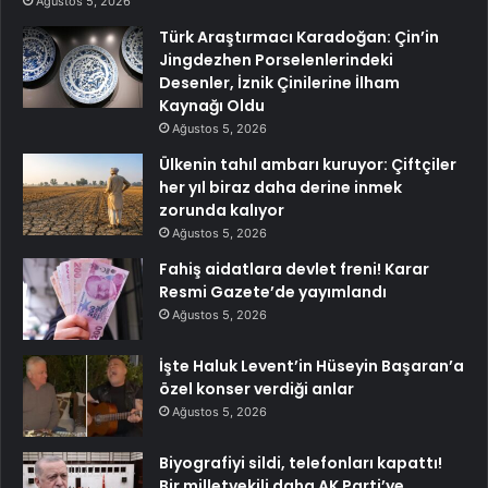
Ağustos 5, 2026
Türk Araştırmacı Karadoğan: Çin’in
Jingdezhen Porselenlerindeki
Desenler, İznik Çinilerine İlham
Kaynağı Oldu
Ağustos 5, 2026
Ülkenin tahıl ambarı kuruyor: Çiftçiler
her yıl biraz daha derine inmek
zorunda kalıyor
Ağustos 5, 2026
Fahiş aidatlara devlet freni! Karar
Resmi Gazete’de yayımlandı
Ağustos 5, 2026
İşte Haluk Levent’in Hüseyin Başaran’a
özel konser verdiği anlar
Ağustos 5, 2026
Biyografiyi sildi, telefonları kapattı!
Bir milletvekili daha AK Parti’ye