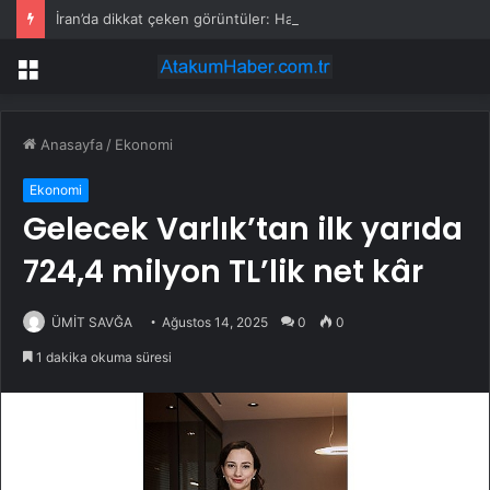
İran’da dikkat çeken görüntüler: Halk sahilde silahlarla devriye atıyor
Menü
Anasayfa
/
Ekonomi
Ekonomi
Gelecek Varlık’tan ilk yarıda
724,4 milyon TL’lik net kâr
ÜMİT SAVĞA
Ağustos 14, 2025
0
0
1 dakika okuma süresi