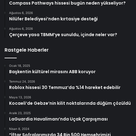
Compass Pathways hissesi bugün neden yükseliyor?
Ağustos 6, 2026
Nilüfer Belediyesi’nden kırtasiye desteği
Ağustos 6, 2026
Çerçeve yasa TBMM’ye sunuldu, içinde neler var?
Rastgele Haberler
Ocak 18, 2025
Başkentin kültürel mirasını ABB koruyor
Temmuz 24, 2026
Roblox hissesi 30 Temmuz’da %14 hareket edebilir
Mayıs 13, 2026
Kocaeli’de Gebze’nin kilit noktalarında düğüm çözüldü
Aralık 23, 2025
LaGuardia Havalimanı’nda Uçak Çarpışması
Nisan 8, 2024
“İftar Sofralarımızda 34 Bin 500 Hemşehrimizi