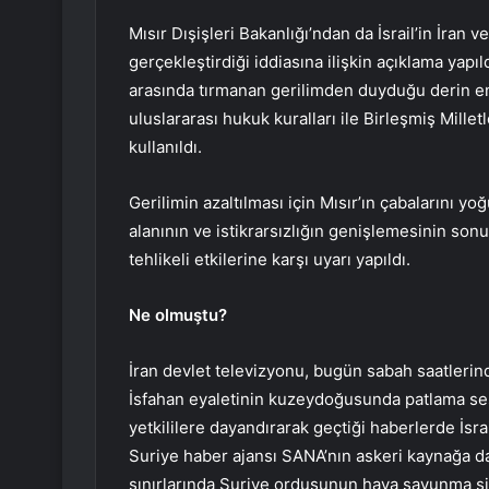
Mısır Dışişleri Bakanlığı’ndan da İsrail’in İran v
gerçekleştirdiği iddiasına ilişkin açıklama yapıld
arasında tırmanan gerilimden duyduğu derin end
uluslararası hukuk kuralları ile Birleşmiş Mille
kullanıldı.
Gerilimin azaltılması için Mısır’ın çabalarını y
alanının ve istikrarsızlığın genişlemesinin sonu
tehlikeli etkilerine karşı uyarı yapıldı.
Ne olmuştu?
İran devlet televizyonu, bugün sabah saatlerin
İsfahan eyaletinin kuzeydoğusunda patlama ses
yetkililere dayandırarak geçtiği haberlerde İsrail
Suriye haber ajansı SANA’nın askeri kaynağa da
sınırlarında Suriye ordusunun hava savunma si