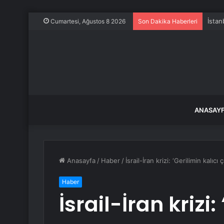
İstan
Cumartesi, Ağustos 8 2026
Son Dakika Haberleri
ANASAY
Anasayfa
/
Haber
/
İsrail-İran krizi: ‘Gerilimin kalı
Haber
İsrail-İran krizi: