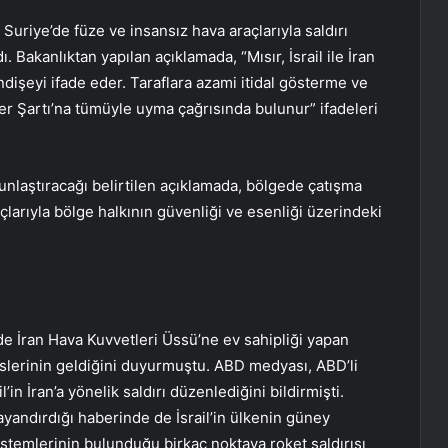
e Suriye’de füze ve insansız hava araçlarıyla saldırı
ı. Bakanlıktan yapılan açıklamada, “Mısır, İsrail ile İran
işeyi ifade eder. Taraflara azami itidal gösterme ve
tler Şartı’na tümüyle uyma çağrısında bulunur” ifadeleri
oğunlaştıracağı belirtilen açıklamada, bölgede çatışma
çlarıyla bölge halkının güvenliği ve esenliği üzerindeki
de İran Hava Kuvvetleri Üssü’ne ev sahipliği yapan
lerinin geldiğini duyurmuştu. ABD medyası, ABD’li
’in İran’a yönelik saldırı düzenlediğini bildirmişti.
yandırdığı haberinde de İsrail’in ülkenin güney
stemlerinin bulunduğu birkaç noktaya roket saldırısı