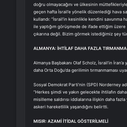
doğru olmayacağını ve ülkesinin müttefikleriyle ay
geçen hafta İsrail’e yönelik düzenlediği hava sal
kullandı: “İsrail’in kesinlikle kendini savunma
ile yaptığım görüşmede de ifade ettiğim üzere
çıkarına değil. Bizim görmek istediğimiz şey t
ALMANYA: İHTİLAF DAHA FAZLA TIRMANMA
Almanya Başbakanı Olaf Scholz, İsrail’in İran’a 
daha Orta Doğu’da gerilimin tırmanmaması uya
Sosyal Demokrat Parti’nin (SPD) Norderney ad
“Herkes şimdi ve yakın gelecekte ihtilafın dah
misilleme saldırısı iddialarına ilişkin daha f
askeri hareketlilik yaşandığını belirtti.
MISIR: AZAMİ İTİDAL GÖSTERİLMELİ