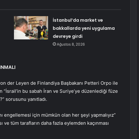
İstanbul’da market ve
bakkallarda yeni uygulama
devreye girdi
Ağustos 8, 2026
INMALI
on der Leyen de Finlandiya Başbakanı Petteri Orpo ile
in “İsrail’in bu sabah İran ve Suriye’ye düzenlediği füze
z?” sorusunu yanıtladı.
nı engellemesi için mümkün olan her şeyi yapmalıyız”
sı ve tüm tarafların daha fazla eylemden kaçınması