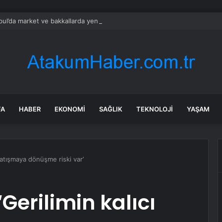
bul’da market ve bakkallarda yeni uygulama devreye girdi
FA
HABER
EKONOMI
SAĞLIK
TEKNOLOJI
YAŞAM
cı çatışmaya dönüşme riski var’
 ‘Gerilimin kalıcı