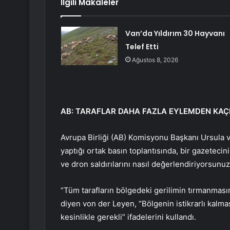
İlgili Makaleler
Van’da Yıldırım 30 Hayvanı
Telef Etti
Ağustos 8, 2026
AB: TARAFLAR DAHA FAZLA EYLEMDEN KAÇ
Avrupa Birliği (AB) Komisyonu Başkanı Ursula v
yaptığı ortak basın toplantısında, bir gazetecin
ve dron saldırılarını nasıl değerlendiriyorsunu
“Tüm tarafların bölgedeki gerilimin tırmanması
diyen von der Leyen, “Bölgenin istikrarlı kalma
kesinlikle gerekli” ifadelerini kullandı.