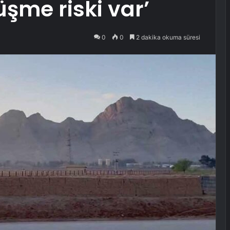
şme riski var’
0
0
2 dakika okuma süresi