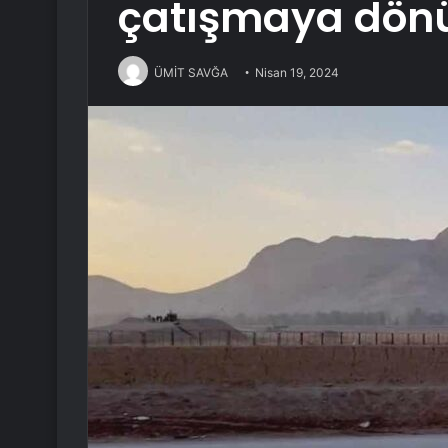
çatışmaya dönü
ÜMİT SAVĞA
Nisan 19, 2024