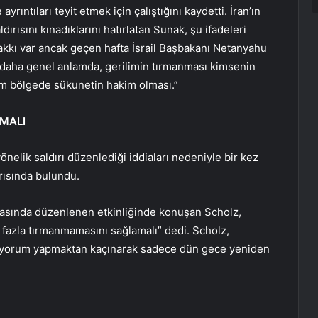
rıntıları teyit etmek için çalıştığını kaydetti. İran’ın
dırısını kınadıklarını hatırlatan Sunak, şu ifadeleri
 hakkı var ancak geçen hafta İsrail Başbakanı Netanyahu
 daha genel anlamda, gerilimin tırmanması kimsenin
üm bölgede sükunetin hakim olması.”
MALI
yönelik saldırı düzenlediği iddiaları nedeniyle bir kez
rısında bulundu.
asında düzenlenen etkinliğinde konuşan Scholz,
a fazla tırmanmamasını sağlamalı” dedi. Scholz,
azla yorum yapmaktan kaçınarak sadece dün gece yeniden