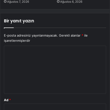
Ağustos 7, 2026
Ağustos 6, 2026
Bir yanıt yazın
E-posta adresiniz yayınlanmayacak.
Gerekli alanlar
*
ile
işaretlenmişlerdir
Y
o
r
u
m
*
Ad
*