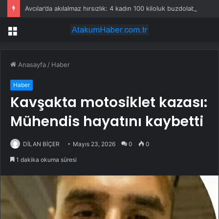
Avcılar’da akılalmaz hırsızlık: 4 kadın 100 kiloluk buzdolabını böyle çaldı
Menü
Anasayfa
/
Haber
Haber
Kavşakta motosiklet kazası:
Mühendis hayatını kaybetti
DİLAN BİÇER
Mayıs 23, 2026
0
0
1 dakika okuma süresi