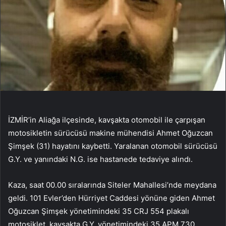
İZMİR’in Aliağa ilçesinde, kavşakta otomobil ile çarpışan
motosikletin sürücüsü makine mühendisi Ahmet Oğuzcan
Şimşek (31) hayatını kaybetti. Yaralanan otomobil sürücüsü
G.Y. ve yanındaki N.G. ise hastanede tedaviye alındı.
Kaza, saat 00.00 sıralarında Siteler Mahallesi’nde meydana
geldi. 101 Evler’den Hürriyet Caddesi yönüne giden Ahmet
Oğuzcan Şimşek yönetimindeki 35 CRJ 554 plakalı
motosiklet, kavşakta G.Y. yönetimindeki 35 APM 730