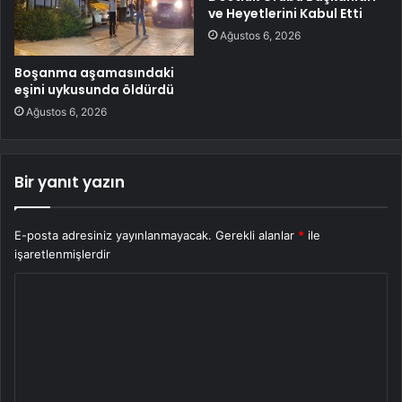
ve Heyetlerini Kabul Etti
Ağustos 6, 2026
Boşanma aşamasındaki
eşini uykusunda öldürdü
Ağustos 6, 2026
Bir yanıt yazın
E-posta adresiniz yayınlanmayacak.
Gerekli alanlar
*
ile
işaretlenmişlerdir
Y
o
r
u
m