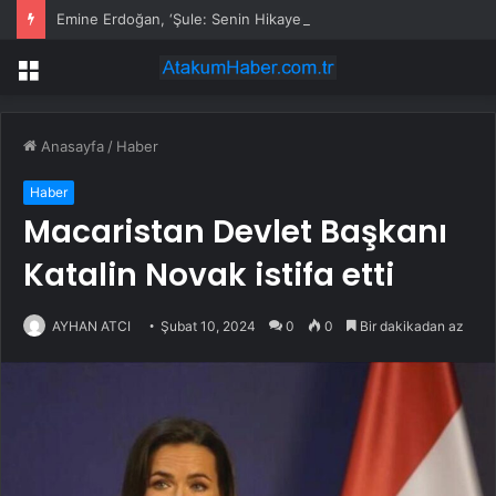
Emine Erdoğan, ‘Şule: Senin Hikayen’ Dizisinin Galasına Katıldı
Menü
Anasayfa
/
Haber
Haber
Macaristan Devlet Başkanı
Katalin Novak istifa etti
AYHAN ATCI
Şubat 10, 2024
0
0
Bir dakikadan az