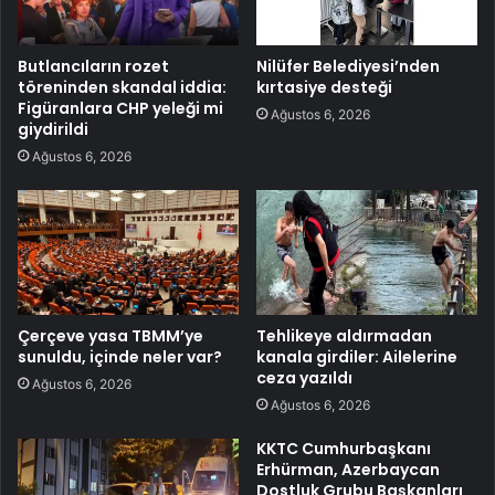
Butlancıların rozet
Nilüfer Belediyesi’nden
töreninden skandal iddia:
kırtasiye desteği
Figüranlara CHP yeleği mi
Ağustos 6, 2026
giydirildi
Ağustos 6, 2026
Çerçeve yasa TBMM’ye
Tehlikeye aldırmadan
sunuldu, içinde neler var?
kanala girdiler: Ailelerine
ceza yazıldı
Ağustos 6, 2026
Ağustos 6, 2026
KKTC Cumhurbaşkanı
Erhürman, Azerbaycan
Dostluk Grubu Başkanları