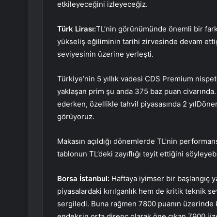
etkileyeceğini izleyeceğiz.
Türk Lirası:
TL’nin görünümünde önemli bir fark
yükseliş eğiliminin tarihi zirvesinde devam et
seviyesinin üzerine yerleşti.
Türkiye’nin 5 yıllık vadesi
CDS
Premium nispeten
yaklaşan prim şu anda 375 baz puan civarında
ederken, özellikle tahvil piyasasında
2 yıl
Dönem
görüyoruz.
Makasın açıldığı dönemlerde TL’nin performansı 
tablonun TL’deki zayıflığı teyit ettiğini söyleyebi
Borsa İstanbul
:
Haftaya iyimser bir başlangıç ​
piyasalardaki kırılganlık hem de kritik teknik 
sergiledi. Buna rağmen 7800 puanın üzerinde k
endeksin orta direnç olarak öne çıkan 7900 üzer