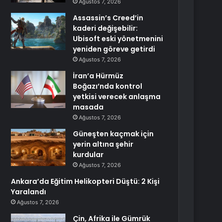
Ağustos 7, 2026
Assassin’s Creed’in
kaderi değişebilir:
Ubisoft eski yönetmenini
yeniden göreve getirdi
Ağustos 7, 2026
İran’a Hürmüz
Boğazı’nda kontrol
yetkisi verecek anlaşma
masada
Ağustos 7, 2026
Güneşten kaçmak için
yerin altına şehir
kurdular
Ağustos 7, 2026
Ankara’da Eğitim Helikopteri Düştü: 2 Kişi
Yaralandı
Ağustos 7, 2026
Çin, Afrika ile Gümrük