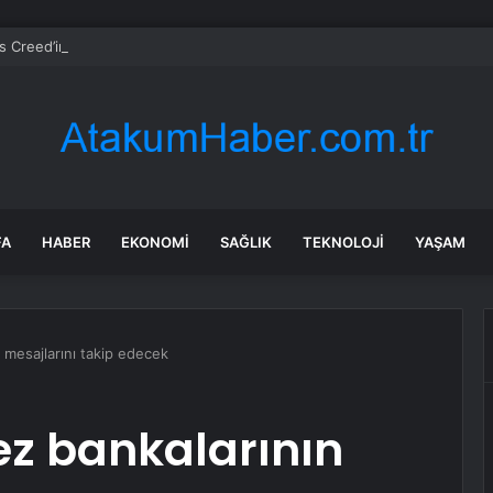
s Creed’in kaderi değişebilir: Ubisoft eski yönetmenini yeniden göreve g
FA
HABER
EKONOMI
SAĞLIK
TEKNOLOJI
YAŞAM
 mesajlarını takip edecek
ez bankalarının