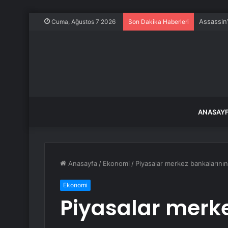
Assassin’
Cuma, Ağustos 7 2026
Son Dakika Haberleri
ANASAY
Anasayfa
/
Ekonomi
/
Piyasalar merkez bankalarının
Ekonomi
Piyasalar merk