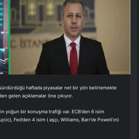
sürdürdüğü haftada piyasalar net bir yön belirlemekte
den gelen açıklamalar öne çıkıyor.
rin yoğun bir konuşma trafiği var. ECB’den 6 isim
jcic), Fed’den 4 isim (
aşçı
,
Williams
,
Barr
Ve
Powell’ın
)