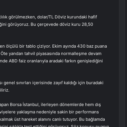
lılık görülmezken,
dolar/TL
Döviz kurundaki hafif
tiğini görüyoruz. Bu çerçevede döviz kuru 28,50
 ölçülü bir tablo çiziyor. Ekim ayında 430 baz puana
. Öte yandan tahvil piyasasında normalleşme devam
de ABD faiz oranlarıyla aradaki farkın genişlediğini
genel sınırları içerisinde zayıf kaldığı için buradaki
liriz.
​yapan Borsa İstanbul, ilerleyen dönemlerde hem dış
seviyelere yaklaşma nedeniyle sakin bir performans
almak üst hareket alanını canlı tutuyor. Bu bağlamda
ini sıklıkla test ettiğini görüyoruz. Söz konusu puanın