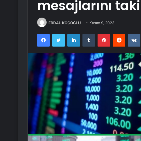
mesajlarını tak
ERDAL KOÇOĞLU
Kasım 9, 2023
Facebook
Twitter
LinkedIn
Tumblr
Pinterest
Reddit