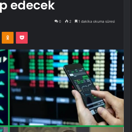
ip edecek
0
2
1 dakika okuma süresi
VKontakte
Odnoklassniki
Pocket