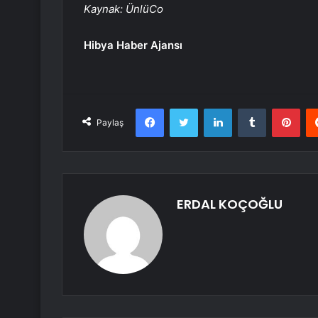
Kaynak: ÜnlüCo
Hibya Haber Ajansı
Facebook
Twitter
LinkedIn
Tumblr
Pint
Paylaş
ERDAL KOÇOĞLU