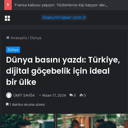
Fransa kabusu yaşıyor: Yüzbinlerce kişi kaçıyor alevler kovalıyor
Menü
Anasayfa
/
Dünya
Dünya
Dünya basını yazdı: Türkiye,
dijital göçebelik için ideal
bir ülke
ÜMİT SAVĞA
Nisan 17, 2024
0
0
1 dakika okuma süresi