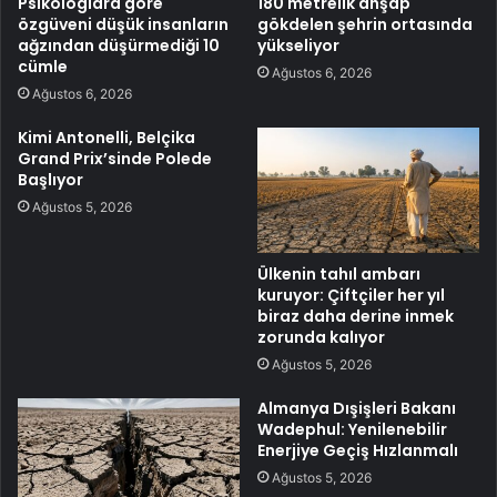
Psikologlara göre
180 metrelik ahşap
özgüveni düşük insanların
gökdelen şehrin ortasında
ağzından düşürmediği 10
yükseliyor
cümle
Ağustos 6, 2026
Ağustos 6, 2026
Kimi Antonelli, Belçika
Grand Prix’sinde Polede
Başlıyor
Ağustos 5, 2026
Ülkenin tahıl ambarı
kuruyor: Çiftçiler her yıl
biraz daha derine inmek
zorunda kalıyor
Ağustos 5, 2026
Almanya Dışişleri Bakanı
Wadephul: Yenilenebilir
Enerjiye Geçiş Hızlanmalı
Ağustos 5, 2026