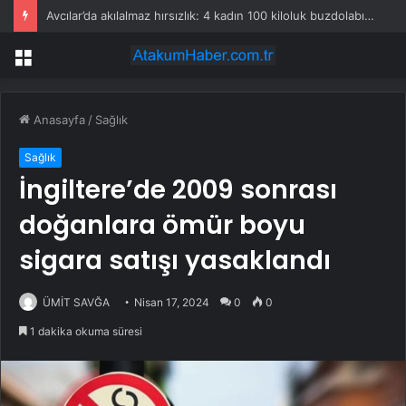
Avcılar’da akılalmaz hırsızlık: 4 kadın 100 kiloluk buzdolabını böyle çaldı
Menü
Anasayfa
/
Sağlık
Sağlık
İngiltere’de 2009 sonrası
doğanlara ömür boyu
sigara satışı yasaklandı
ÜMİT SAVĞA
Nisan 17, 2024
0
0
1 dakika okuma süresi