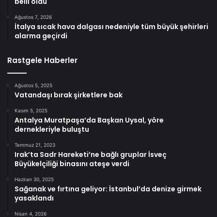
belli oldu
Ağustos 7, 2026
İtalya sıcak hava dalgası nedeniyle tüm büyük şehirleri
alarma geçirdi
Rastgele Haberler
Ağustos 5, 2025
Vatandaşı bırak şirketlere bak
Kasım 5, 2025
Antalya Muratpaşa’da Başkan Uysal, yöre
dernekleriyle buluştu
Temmuz 21, 2023
Irak’ta Sadr Hareketi’ne bağlı gruplar İsveç
Büyükelçiliği binasını ateşe verdi
Haziran 30, 2025
Sağanak ve fırtına geliyor: İstanbul’da denize girmek
yasaklandı
Nisan 4, 2026