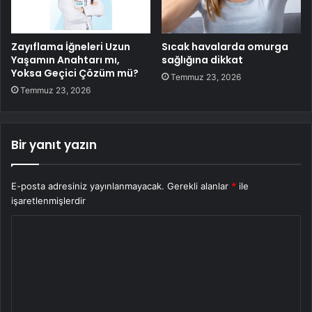
Zayıflama İğneleri Uzun
Sıcak havalarda omurga
Yaşamın Anahtarı mı,
sağlığına dikkat
Yoksa Geçici Çözüm mü?
Temmuz 23, 2026
Temmuz 23, 2026
Bir yanıt yazın
E-posta adresiniz yayınlanmayacak.
Gerekli alanlar
*
ile
işaretlenmişlerdir
Y
o
r
u
m