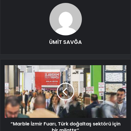
ÜMİT SAVĞA
“Marble İzmir Fuarı, Türk doğaltaş sektörü için
bir milattır”